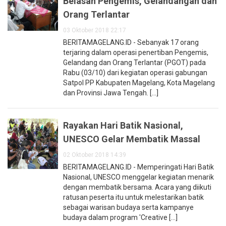
Belasan Pengemis, Gelandangan dan
Orang Terlantar
03 Oktober 2018 22:17
BERITAMAGELANG.ID - Sebanyak 17 orang
terjaring dalam operasi penertiban Pengemis,
Gelandang dan Orang Terlantar (PGOT) pada
Rabu (03/10) dari kegiatan operasi gabungan
Satpol PP Kabupaten Magelang, Kota Magelang
dan Provinsi Jawa Tengah. [...]
Rayakan Hari Batik Nasional,
UNESCO Gelar Membatik Massal
02 Oktober 2018 14:39
BERITAMAGELANG.ID - Memperingati Hari Batik
Nasional, UNESCO menggelar kegiatan menarik
dengan membatik bersama. Acara yang diikuti
ratusan peserta itu untuk melestarikan batik
sebagai warisan budaya serta kampanye
budaya dalam program 'Creative [...]