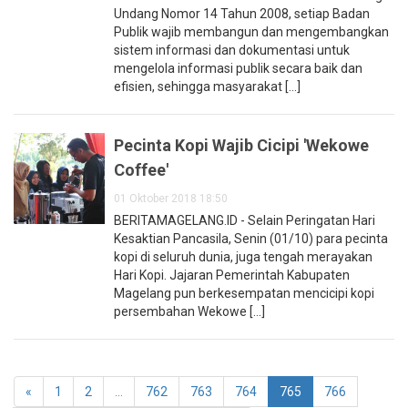
Undang Nomor 14 Tahun 2008, setiap Badan
Publik wajib membangun dan mengembangkan
sistem informasi dan dokumentasi untuk
mengelola informasi publik secara baik dan
efisien, sehingga masyarakat [...]
Pecinta Kopi Wajib Cicipi 'Wekowe
Coffee'
01 Oktober 2018 18:50
BERITAMAGELANG.ID - Selain Peringatan Hari
Kesaktian Pancasila, Senin (01/10) para pecinta
kopi di seluruh dunia, juga tengah merayakan
Hari Kopi. Jajaran Pemerintah Kabupaten
Magelang pun berkesempatan mencicipi kopi
persembahan Wekowe [...]
«
1
2
...
762
763
764
765
766