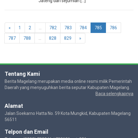
Jateng dari sejumlah [...]
«
1
2
...
782
783
784
785
786
787
788
...
828
829
»
Tentang Kami
Berita Magelang merupakan media online resmi milik Pemerintah
Daerah yang menyuguhkan berita seputar Kabupaten Magelang.
Baca selengkapnya
Alamat
Jalan Soekarno Hatta No. 59 Kota Mungkid, Kabupaten Magelang
56511
Telpon dan Email