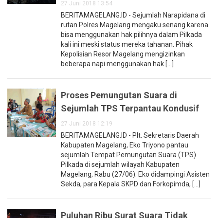
27 Juni 2018 13:54
BERITAMAGELANG.ID - Sejumlah Narapidana di
rutan Polres Magelang mengaku senang karena
bisa menggunakan hak pilihnya dalam Pilkada
kali ini meski status mereka tahanan. Pihak
Kepolisian Resor Magelang mengizinkan
beberapa napi menggunakan hak [...]
Proses Pemungutan Suara di
Sejumlah TPS Terpantau Kondusif
27 Juni 2018 12:19
BERITAMAGELANG.ID - Plt. Sekretaris Daerah
Kabupaten Magelang, Eko Triyono pantau
sejumlah Tempat Pemungutan Suara (TPS)
Pilkada di sejumlah wilayah Kabupaten
Magelang, Rabu (27/06). Eko didampingi Asisten
Sekda, para Kepala SKPD dan Forkopimda, [...]
Puluhan Ribu Surat Suara Tidak