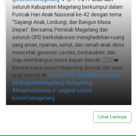
seluruh Kabupaten Magelang berkumpul dalam
Puncak Hari Anak Nasional ke-42 dengan tema
“Sayangi Anak, Lindungi, dan Bangun Masa
Depan”. Bersama, Pemkab Magelang dan
seluruh OPD berkolaborasi menghadirkan ruang
yang aman, nyaman, sehat, dan ramah anak demi
mencetak generasi cerdas, berkarakter, dan
siap membangun masa depan daerah. 🇮🇩❤️
Karena masa depan Magelang dimulai dari anak-
anak hari ini! 🌟
#HAN2026
#HariAnakNasional
#KabupatenMagelang
#Magelang
#AnakIndonesia
♬ original sound -
kominfomagelang
Lihat Lainnya