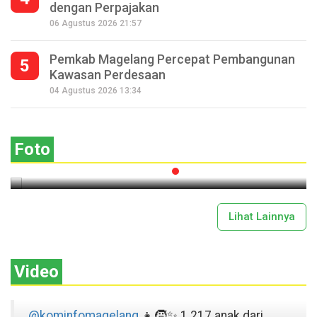
dengan Perpajakan
06 Agustus 2026 21:57
Pemkab Magelang Percepat Pembangunan
5
Kawasan Perdesaan
Seperempat Abad Perhelatan Festival
04 Agustus 2026 13:34
Lima Gunung XXV Kobarkan Semangat
Gotong Royong
Foto
2026-07-13 11:43:00
Lihat Lainnya
Video
@kominfomagelang
👧🧒✨ 1.217 anak dari