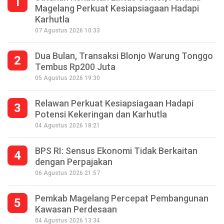
1
Magelang Perkuat Kesiapsiagaan Hadapi
Karhutla
07 Agustus 2026 10:33
Dua Bulan, Transaksi Blonjo Warung Tonggo
2
Tembus Rp200 Juta
05 Agustus 2026 19:30
Relawan Perkuat Kesiapsiagaan Hadapi
3
Potensi Kekeringan dan Karhutla
04 Agustus 2026 18:21
BPS RI: Sensus Ekonomi Tidak Berkaitan
4
dengan Perpajakan
06 Agustus 2026 21:57
Pemkab Magelang Percepat Pembangunan
5
Kawasan Perdesaan
Seperempat Abad Perhelatan Festival
04 Agustus 2026 13:34