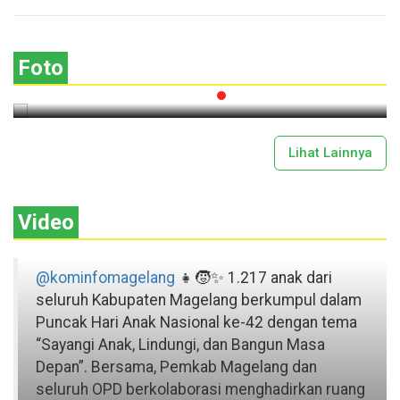
Lima Gunung XXV Kobarkan Semangat
Gotong Royong
Foto
2026-07-13 11:43:00
Lihat Lainnya
Video
@kominfomagelang
👧🧒✨ 1.217 anak dari
seluruh Kabupaten Magelang berkumpul dalam
Puncak Hari Anak Nasional ke-42 dengan tema
“Sayangi Anak, Lindungi, dan Bangun Masa
Depan”. Bersama, Pemkab Magelang dan
seluruh OPD berkolaborasi menghadirkan ruang