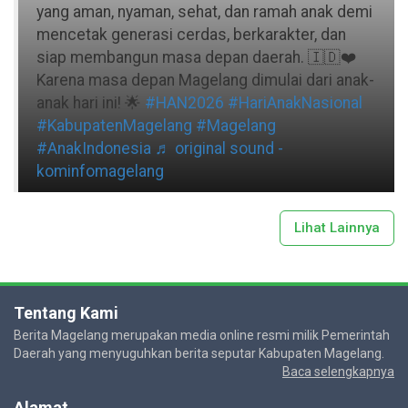
yang aman, nyaman, sehat, dan ramah anak demi
mencetak generasi cerdas, berkarakter, dan
siap membangun masa depan daerah. 🇮🇩❤️
Karena masa depan Magelang dimulai dari anak-
anak hari ini! 🌟
#HAN2026
#HariAnakNasional
#KabupatenMagelang
#Magelang
#AnakIndonesia
♬ original sound -
kominfomagelang
Lihat Lainnya
Tentang Kami
Berita Magelang merupakan media online resmi milik Pemerintah
Daerah yang menyuguhkan berita seputar Kabupaten Magelang.
Baca selengkapnya
Alamat