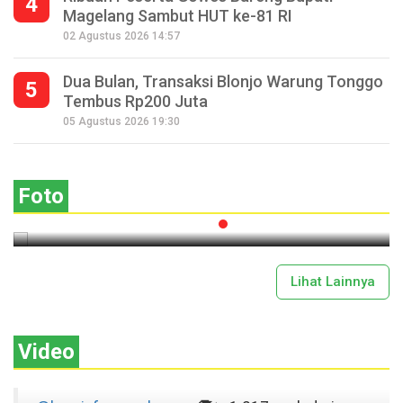
4
Magelang Sambut HUT ke-81 RI
02 Agustus 2026 14:57
Dua Bulan, Transaksi Blonjo Warung Tonggo
5
Tembus Rp200 Juta
Seperempat Abad Perhelatan Festival
05 Agustus 2026 19:30
Lima Gunung XXV Kobarkan Semangat
Gotong Royong
Foto
2026-07-13 11:43:00
Lihat Lainnya
Video