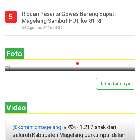
Ribuan Peserta Gowes Bareng Bupati
5
Magelang Sambut HUT ke-81 RI
Seperempat Abad Perhelatan Festival
02 Agustus 2026 14:57
Lima Gunung XXV Kobarkan Semangat
Gotong Royong
Foto
2026-07-13 11:43:00
Lihat Lainnya
Video
@kominfomagelang
👧🧒✨ 1.217 anak dari
seluruh Kabupaten Magelang berkumpul dalam