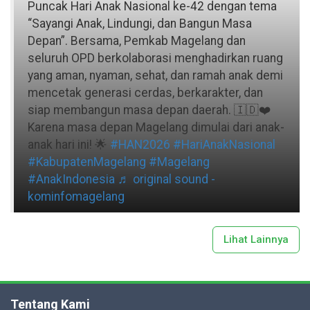
Puncak Hari Anak Nasional ke-42 dengan tema
“Sayangi Anak, Lindungi, dan Bangun Masa
Depan”. Bersama, Pemkab Magelang dan
seluruh OPD berkolaborasi menghadirkan ruang
yang aman, nyaman, sehat, dan ramah anak demi
mencetak generasi cerdas, berkarakter, dan
siap membangun masa depan daerah. 🇮🇩❤️
Karena masa depan Magelang dimulai dari anak-
anak hari ini! 🌟
#HAN2026
#HariAnakNasional
#KabupatenMagelang
#Magelang
#AnakIndonesia
♬ original sound -
kominfomagelang
Lihat Lainnya
Tentang Kami