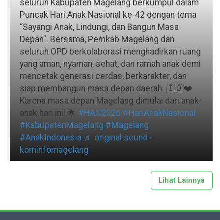
seluruh Kabupaten Magelang berkumpul dalam
Puncak Hari Anak Nasional ke-42 dengan tema
“Sayangi Anak, Lindungi, dan Bangun Masa
Depan”. Bersama, Pemkab Magelang dan
seluruh OPD berkolaborasi menghadirkan ruang
yang aman, nyaman, sehat, dan ramah anak demi
mencetak generasi cerdas, berkarakter, dan
siap membangun masa depan daerah. 🇮🇩❤️
Karena masa depan Magelang dimulai dari anak-
anak hari ini! 🌟
#HAN2026
#HariAnakNasional
#KabupatenMagelang
#Magelang
#AnakIndonesia
♬ original sound -
kominfomagelang
Lihat Lainnya