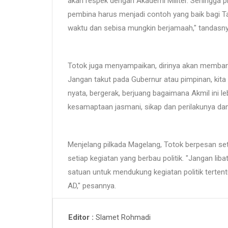
akan respek dengan Akademi Militer. Sehingga pr
pembina harus menjadi contoh yang baik bagi Ta
waktu dan sebisa mungkin berjamaah," tandasny
Totok juga menyampaikan, dirinya akan memba
Jangan takut pada Gubernur atau pimpinan, kit
nyata, bergerak, berjuang bagaimana Akmil ini le
kesamaptaan jasmani, sikap dan perilakunya d
Menjelang pilkada Magelang, Totok berpesan set
setiap kegiatan yang berbau politik. "Jangan lib
satuan untuk mendukung kegiatan politik terte
AD," pesannya.
Slamet Rohmadi
Editor