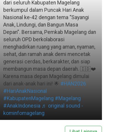
dari seluruh Kabupaten Magelang
berkumpul dalam Puncak Hari Anak
Nasional ke-42 dengan tema “Sayangi
Anak, Lindungi, dan Bangun Masa
Depan”. Bersama, Pemkab Magelang dan
seluruh OPD berkolaborasi
menghadirkan ruang yang aman, nyaman,
sehat, dan ramah anak demi mencetak
generasi cerdas, berkarakter, dan siap
membangun masa depan daerah. 🇮🇩❤️
Karena masa depan Magelang dimulai
dari anak-anak hari ini! 🌟
#HAN2026
#HariAnakNasional
#KabupatenMagelang
#Magelang
#AnakIndonesia
♬ original sound -
kominfomagelang
Lihat Lainnya