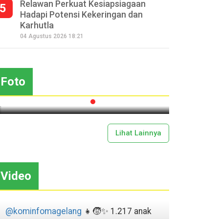
Relawan Perkuat Kesiapsiagaan
5
Hadapi Potensi Kekeringan dan
Karhutla
Seperempat Abad Perhelatan
04 Agustus 2026 18:21
Festival Lima Gunung XXV
Sapar
Kobarkan Semangat Gotong
Mas
Royong
Foto
2026-07-13 11:43:00
Lihat Lainnya
Video
@kominfomagelang
👧🧒✨ 1.217 anak