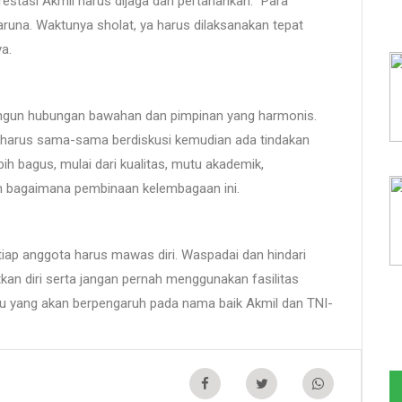
estasi Akmil harus dijaga dan pertahankan. "Para
runa. Waktunya sholat, ya harus dilaksanakan tepat
a.
ngun hubungan bawahan dan pimpinan yang harmonis.
a harus sama-sama berdiskusi kemudian ada tindakan
bih bagus, mulai dari kualitas, mutu akademik,
an bagaimana pembinaan kelembagaan ini.
iap anggota harus mawas diri. Waspadai dan hindari
atkan diri serta jangan pernah menggunakan fasilitas
ntu yang akan berpengaruh pada nama baik Akmil dan TNI-