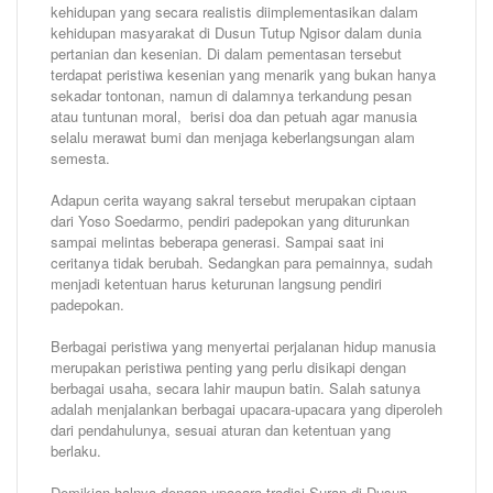
kehidupan yang secara realistis diimplementasikan dalam
kehidupan masyarakat di Dusun Tutup Ngisor dalam dunia
pertanian dan kesenian. Di dalam pementasan tersebut
terdapat peristiwa kesenian yang menarik yang bukan hanya
sekadar tontonan, namun di dalamnya terkandung pesan
atau tuntunan moral, berisi doa dan petuah agar manusia
selalu merawat bumi dan menjaga keberlangsungan alam
semesta.
Adapun cerita wayang sakral tersebut merupakan ciptaan
dari Yoso Soedarmo, pendiri padepokan yang diturunkan
sampai melintas beberapa generasi. Sampai saat ini
ceritanya tidak berubah. Sedangkan para pemainnya, sudah
menjadi ketentuan harus keturunan langsung pendiri
padepokan.
Berbagai peristiwa yang menyertai perjalanan hidup manusia
merupakan peristiwa penting yang perlu disikapi dengan
berbagai usaha, secara lahir maupun batin. Salah satunya
adalah menjalankan berbagai upacara-upacara yang diperoleh
dari pendahulunya, sesuai aturan dan ketentuan yang
berlaku.
Demikian halnya dengan upacara tradisi Suran di Dusun