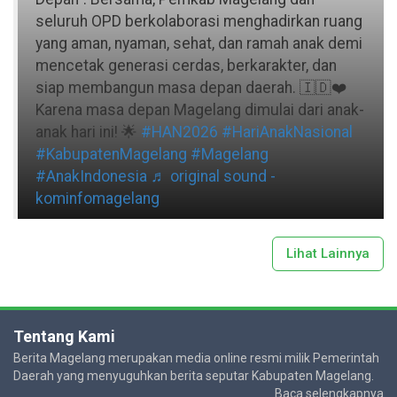
seluruh OPD berkolaborasi menghadirkan ruang
yang aman, nyaman, sehat, dan ramah anak demi
mencetak generasi cerdas, berkarakter, dan
siap membangun masa depan daerah. 🇮🇩❤️
Karena masa depan Magelang dimulai dari anak-
anak hari ini! 🌟
#HAN2026
#HariAnakNasional
#KabupatenMagelang
#Magelang
#AnakIndonesia
♬ original sound -
kominfomagelang
Lihat Lainnya
Tentang Kami
Berita Magelang merupakan media online resmi milik Pemerintah
Daerah yang menyuguhkan berita seputar Kabupaten Magelang.
Baca selengkapnya