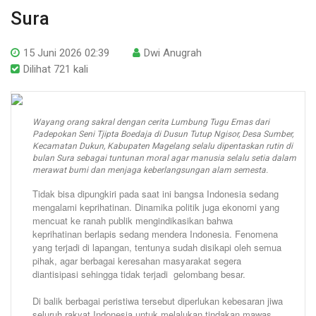
Sura
15 Juni 2026 02:39
Dwi Anugrah
Dilihat 721 kali
Wayang orang sakral dengan cerita Lumbung Tugu Emas dari
Padepokan Seni Tjipta Boedaja di Dusun Tutup Ngisor, Desa Sumber,
Kecamatan Dukun, Kabupaten Magelang selalu dipentaskan rutin di
bulan Sura sebagai tuntunan moral agar manusia selalu setia dalam
merawat bumi dan menjaga keberlangsungan alam semesta.
Tidak bisa dipungkiri pada saat ini bangsa Indonesia sedang
mengalami keprihatinan. Dinamika politik juga ekonomi yang
mencuat ke ranah publik mengindikasikan bahwa
keprihatinan berlapis sedang mendera Indonesia. Fenomena
yang terjadi di lapangan, tentunya sudah disikapi oleh semua
pihak, agar berbagai keresahan masyarakat segera
diantisipasi sehingga tidak terjadi gelombang besar.
Di balik berbagai peristiwa tersebut diperlukan kebesaran jiwa
seluruh rakyat Indonesia untuk melalukan tindakan mawas