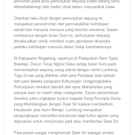
pemilihan pada jenis pertunjukan wayang sudah barang tentu
dilatarbelakangi oleh tradisi ritual dalam masyarakat Jawa.
Orientasi laku ritual dengan pertunjukan wayang ini
merupakan pencerminan dari permasalahan kehidupan
sehari-hari manusia manusia yang bersifat universal. Dalam
korelasinya dengan bulan Sura ini, pertunjukan wayang
dimaksudkan untuk memberi suatu gambaran dinamika
perilaku kehidupan manusia dalam hidup kesehariannya.
Di Kabupaten Magelang, tepatnya di Padepokan Seni Tjipta
Boedaja, Dusun Tutup Ngisor Desa setiap bulan Sura pasti
mementaskan wayang orang sakral dengan cerita Lumbung
Tugu Emas yang didirikan oleh para Pandawa atas berkah
dari para dewata penguasa Kahyangan Jonggringsalaka.
Pertunjukan tersebut diambil dari epos Mahaharata yang
sampai saat ini masih tetap melegenda. Tujuan pementasan
tersebut yaitu ungkapan syukur kepada Sang Pencipta Dunia
yang dilambangkan dengan Dewi Sri karena memberikan
kesuburan atas bumi Merapi. Lumbung merupakan
pengungkapan semiotika kesuburan bagi kultur agraris yang
digunakan untuk menyimpan padi atau manifestasi Dewi Sri.
Para petani sangat menghormati Dewi Sri sebagai simbol