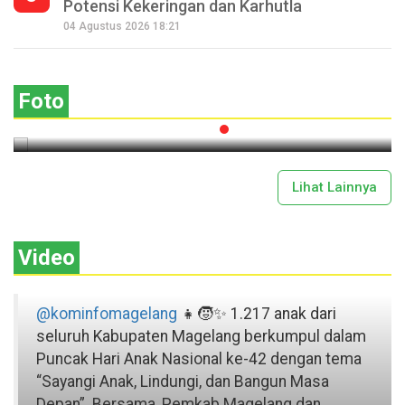
Potensi Kekeringan dan Karhutla
Seperempat Abad Perhelatan Festival
04 Agustus 2026 18:21
Lima Gunung XXV Kobarkan Semangat
Gotong Royong
Foto
2026-07-13 11:43:00
Lihat Lainnya
Video
@kominfomagelang
👧🧒✨ 1.217 anak dari
seluruh Kabupaten Magelang berkumpul dalam
Puncak Hari Anak Nasional ke-42 dengan tema
“Sayangi Anak, Lindungi, dan Bangun Masa
Depan”. Bersama, Pemkab Magelang dan