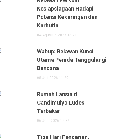
Relawan Perkuat
Kesiapsiagaan Hadapi
Potensi Kekeringan dan
Karhutla
04 Agustus 2026 18:21
Wabup: Relawan Kunci
Utama Pemda Tanggulangi
Bencana
08 Juli 2026 11:29
Rumah Lansia di
Candimulyo Ludes
Terbakar
06 Juni 2026 12:39
Tiga Hari Pencarian,