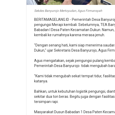
Sekdes Banyurojo Mertoyudan, Agus Firmansyah
BERITAMAGELANG.ID - Pemerintah Desa Banyuroj
pengungsi Merapi kembali. Sebelumnya, TEA Ban
Babadan I Desa Paten Kecamatan Dukun. Namun,
kembali ke rumahnya karena merasa jenuh.
"Dengan senang hati, kami siap menerima sauda
Dukun," ujar Sekretaris Desa Banyurojo, Agus Fir
Agus mengatakan, sejak pengungsi pulang kemba
Pemerintah Desa Banyurojo tidak mengubah barak
"Kami tidak mengubah sekat tempat tidur, fasilit
katanya.
Bahkan, untuk kebutuhan logistik pengungsi, dia
sekitar dua ton beras. Begitu juga dengan fasilitas
tersimpan rapi.
Masyarakat Dusun Babadan 1 Desa Paten Kecamat