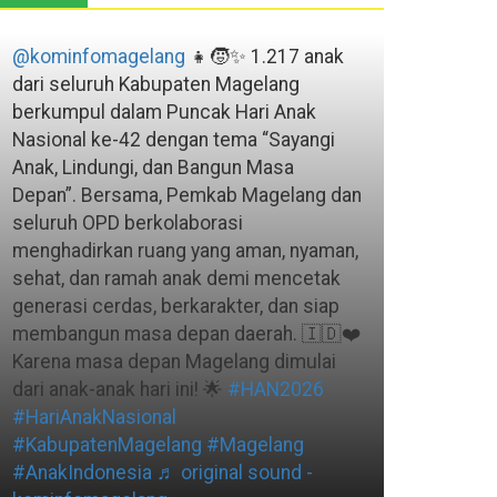
@kominfomagelang
👧🧒✨ 1.217 anak
dari seluruh Kabupaten Magelang
berkumpul dalam Puncak Hari Anak
Nasional ke-42 dengan tema “Sayangi
Anak, Lindungi, dan Bangun Masa
Depan”. Bersama, Pemkab Magelang dan
seluruh OPD berkolaborasi
menghadirkan ruang yang aman, nyaman,
sehat, dan ramah anak demi mencetak
generasi cerdas, berkarakter, dan siap
membangun masa depan daerah. 🇮🇩❤️
Karena masa depan Magelang dimulai
dari anak-anak hari ini! 🌟
#HAN2026
#HariAnakNasional
#KabupatenMagelang
#Magelang
#AnakIndonesia
♬ original sound -