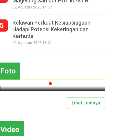
Magelang Sambut HUT ke-81 RI
02 Agustus 2026 14:57
Relawan Perkuat Kesiapsiagaan
5
Hadapi Potensi Kekeringan dan
Karhutla
Seperempat Abad Perhelatan
04 Agustus 2026 18:21
Festival Lima Gunung XXV
Sapar
Kobarkan Semangat Gotong
Mas
Royong
Foto
2026-07-13 11:43:00
Lihat Lainnya
Video