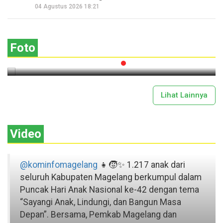
Seperempat Abad Perhelatan Festival
04 Agustus 2026 18:21
Lima Gunung XXV Kobarkan Semangat
Gotong Royong
Foto
2026-07-13 11:43:00
Lihat Lainnya
Video
@kominfomagelang
👧🧒✨ 1.217 anak dari
seluruh Kabupaten Magelang berkumpul dalam
Puncak Hari Anak Nasional ke-42 dengan tema
“Sayangi Anak, Lindungi, dan Bangun Masa
Depan”. Bersama, Pemkab Magelang dan