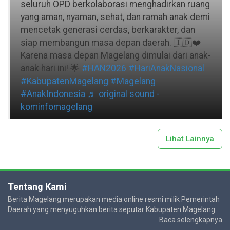
seluruh OPD berkolaborasi menghadirkan ruang
yang aman, nyaman, sehat, dan ramah anak demi
mencetak generasi cerdas, berkarakter, dan
siap membangun masa depan daerah. 🇮🇩❤️
Karena masa depan Magelang dimulai dari anak-
anak hari ini! 🌟
#HAN2026
#HariAnakNasional
#KabupatenMagelang
#Magelang
#AnakIndonesia
♬ original sound -
kominfomagelang
Lihat Lainnya
Tentang Kami
Berita Magelang merupakan media online resmi milik Pemerintah
Daerah yang menyuguhkan berita seputar Kabupaten Magelang.
Baca selengkapnya