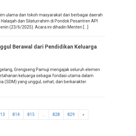
m ulama dan tokoh masyarakat dari berbagai daerah
Halaqah dan Silaturrahim di Pondok Pesantren API
in (23/6/2025). Acara ini dihadiri Menteri [...]
gul Berawal dari Pendidikan Keluarga
elang, Grengseng Pamuji mengajak seluruh elemen
tahanan keluarga sebagai fondasi utama dalam
(SDM) yang unggul, sehat, dan berkarakter.
13
814
815
...
828
829
»