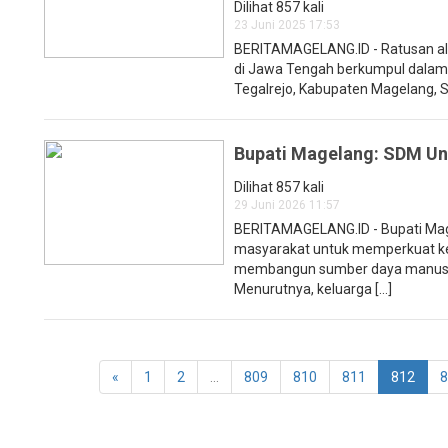
Dilihat 857 kali
23 Juni 2025 17:53
BERITAMAGELANG.ID - Ratusan ali
di Jawa Tengah berkumpul dalam 
Tegalrejo, Kabupaten Magelang, Sen
Bupati Magelang: SDM Ung
Dilihat 857 kali
29 Juni 2026 11:57
BERITAMAGELANG.ID - Bupati Mag
masyarakat untuk memperkuat ke
membangun sumber daya manusia 
Menurutnya, keluarga [...]
«
1
2
...
809
810
811
812
8