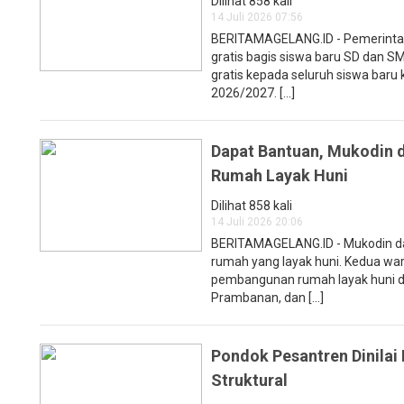
Dilihat 858 kali
14 Juli 2026 07:56
BERITAMAGELANG.ID - Pemerinta
gratis bagis siswa baru SD dan S
gratis kepada seluruh siswa baru
2026/2027. [...]
Dapat Bantuan, Mukodin d
Rumah Layak Huni
Dilihat 858 kali
14 Juli 2026 20:06
BERITAMAGELANG.ID - Mukodin dan 
rumah yang layak huni. Kedua w
pembangunan rumah layak huni d
Prambanan, dan [...]
Pondok Pesantren Dinilai 
Struktural