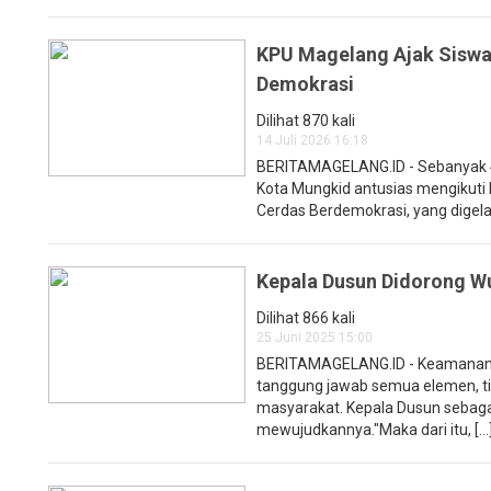
KPU Magelang Ajak Siswa
Demokrasi
Dilihat 870 kali
14 Juli 2026 16:18
BERITAMAGELANG.ID - Sebanyak 4
Kota Mungkid antusias mengikuti
Cerdas Berdemokrasi, yang digelar
Kepala Dusun Didorong 
Dilihat 866 kali
25 Juni 2025 15:00
BERITAMAGELANG.ID - Keamanan 
tanggung jawab semua elemen, tid
masyarakat. Kepala Dusun sebaga
mewujudkannya."Maka dari itu, [...