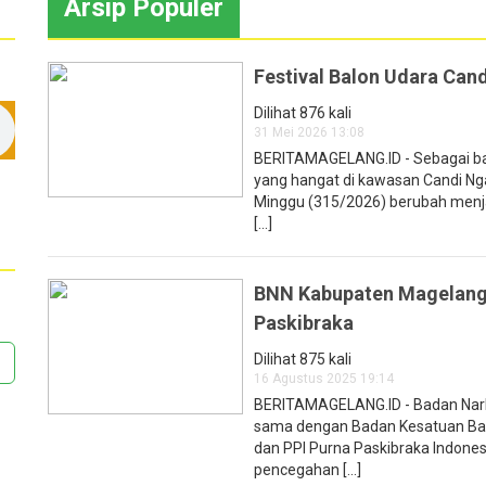
Arsip Populer
Festival Balon Udara Can
Dilihat 876 kali
31 Mei 2026 13:08
BERITAMAGELANG.ID - Sebagai bagi
yang hangat di kawasan Candi N
Minggu (315/2026) berubah menja
[...]
BNN Kabupaten Magelang 
Paskibraka
Dilihat 875 kali
16 Agustus 2025 19:14
BERITAMAGELANG.ID - Badan Nark
sama dengan Badan Kesatuan Ban
dan PPI Purna Paskibraka Indones
pencegahan [...]