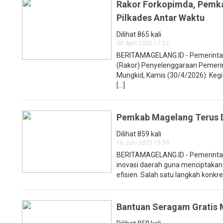
Rakor Forkopimda, Pemk
Pilkades Antar Waktu
Dilihat 865 kali
30 April 2026 17:52
BERITAMAGELANG.ID - Pemerintah
(Rakor) Penyelenggaraan Pemeri
Mungkid, Kamis (30/4/2026). Kegi
[...]
Pemkab Magelang Terus D
Dilihat 859 kali
16 Juni 2025 15:59
BERITAMAGELANG.ID - Pemerinta
inovasi daerah guna menciptakan 
efisien. Salah satu langkah konkr
Bantuan Seragam Gratis M