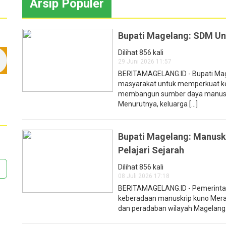
Arsip Populer
Bupati Magelang: SDM Ung
Dilihat 856 kali
29 Juni 2026 11:57
BERITAMAGELANG.ID - Bupati Mag
masyarakat untuk memperkuat ke
membangun sumber daya manusia 
Menurutnya, keluarga [...]
Bupati Magelang: Manusk
Pelajari Sejarah
Dilihat 856 kali
08 Juli 2026 17:18
BERITAMAGELANG.ID - Pemerintah
keberadaan manuskrip kuno Merap
dan peradaban wilayah Magelang. 