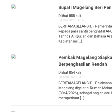
Bupati Magelang Beri Pen
Dilihat 855 kali
04 Mei 2026 16:56
BERITAMAGELANG.ID - Pemerint
kepada para santri penghafal Al-Q
Tahfidz Al-Qur.'an dan Bahasa Ara
Kegiatan ini [...]
Pemkab Magelang Siapkan
Berpenghasilan Rendah
Dilihat 854 kali
30 April 2026 14:27
BERITAMAGELANG.ID - Pelaksanaa
Magelang digelar di Rumah Maka
(30/4/2026), sebagai bagian dari
memperkuat [...]