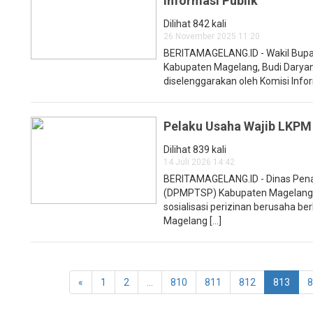
Informasi Publik
Dilihat 842 kali
26 November 2025 11:20
BERITAMAGELANG.ID - Wakil Bupat
Kabupaten Magelang, Budi Daryant
diselenggarakan oleh Komisi Infor
Pelaku Usaha Wajib LKPM
Dilihat 839 kali
14 Juli 2026 14:42
BERITAMAGELANG.ID - Dinas Pena
(DPMPTSP) Kabupaten Magelang 
sosialisasi perizinan berusaha b
Magelang [...]
«
1
2
...
810
811
812
813
8