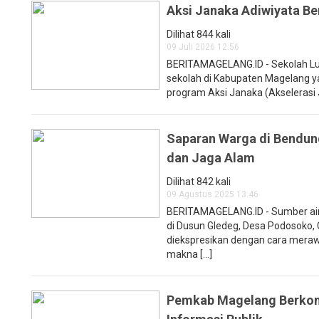
Aksi Janaka Adiwiyata Be
Dilihat 844 kali
09 Juli 2026 12:56
BERITAMAGELANG.ID - Sekolah Luar
sekolah di Kabupaten Magelang y
program Aksi Janaka (Akselerasi Ja
Saparan Warga di Bendung
dan Jaga Alam
Dilihat 842 kali
09 Agustus 2025 13:46
BERITAMAGELANG.ID - Sumber air d
di Dusun Gledeg, Desa Podosoko
diekspresikan dengan cara meraw
makna [...]
Pemkab Magelang Berkom