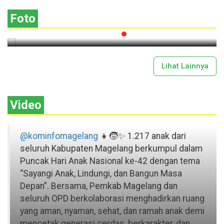
Gotong Royong
Foto
2026-07-13 11:43:00
Lihat Lainnya
Video
@kominfomagelang
👧🧒✨ 1.217 anak dari
seluruh Kabupaten Magelang berkumpul dalam
Puncak Hari Anak Nasional ke-42 dengan tema
“Sayangi Anak, Lindungi, dan Bangun Masa
Depan”. Bersama, Pemkab Magelang dan
seluruh OPD berkolaborasi menghadirkan ruang
yang aman, nyaman, sehat, dan ramah anak demi
mencetak generasi cerdas, berkarakter, dan