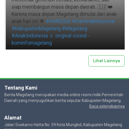
siap membangun masa depan daerah. 🇮🇩❤️
Karena masa depan Magelang dimulai dari anak-
anak hari ini! 🌟
#HAN2026
#HariAnakNasional
#KabupatenMagelang
#Magelang
#AnakIndonesia
♬ original sound -
kominfomagelang
Lihat Lainnya
Tentang Kami
Berita Magelang merupakan media online resmi milik Pemerintah
Daerah yang menyuguhkan berita seputar Kabupaten Magelang.
Baca selengkapnya
Alamat
Jalan Soekarno Hatta No. 59 Kota Mungkid, Kabupaten Magelang