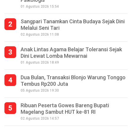
01 Agustus 2026 15:54
Sangpari Tanamkan Cinta Budaya Sejak Dini
2
Melalui Seni Tari
02 Agustus 2026 11:08
Anak Lintas Agama Belajar Toleransi Sejak
3
Dini Lewat Lomba Mewarnai
01 Agustus 2026 18:49
Dua Bulan, Transaksi Blonjo Warung Tonggo
4
Tembus Rp200 Juta
05 Agustus 2026 19:30
Ribuan Peserta Gowes Bareng Bupati
5
Magelang Sambut HUT ke-81 RI
Seperempat Abad Perhelatan Festival
02 Agustus 2026 14:57
Lima Gunung XXV Kobarkan Semangat