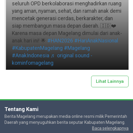
seluruh OPD berkolaborasi menghadirkan ruang
yang aman, nyaman, sehat, dan ramah anak demi
mencetak generasi cerdas, berkarakter, dan
siap membangun masa depan daerah. 🇮🇩❤️
Karena masa depan Magelang dimulai dari anak-
anak hari ini! 🌟
#HAN2026
#HariAnakNasional
#KabupatenMagelang
#Magelang
#AnakIndonesia
♬ original sound -
kominfomagelang
Lihat Lainnya
Tentang Kami
Berita Magelang merupakan media online resmi milik Pemerintah
Daerah yang menyuguhkan berita seputar Kabupaten Magelang.
Baca selengkapnya