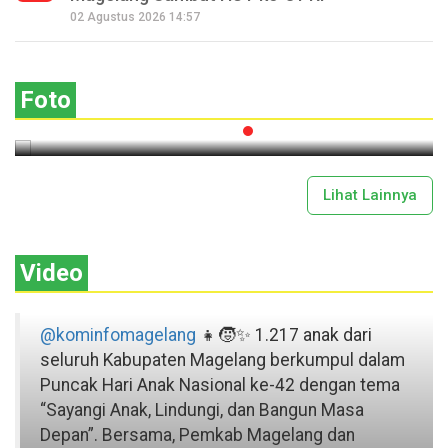
Seperempat Abad Perhelatan Festival
02 Agustus 2026 14:57
Lima Gunung XXV Kobarkan Semangat
Gotong Royong
Foto
2026-07-13 11:43:00
Lihat Lainnya
Video
@kominfomagelang
👧🧒✨ 1.217 anak dari
seluruh Kabupaten Magelang berkumpul dalam
Puncak Hari Anak Nasional ke-42 dengan tema
“Sayangi Anak, Lindungi, dan Bangun Masa
Depan”. Bersama, Pemkab Magelang dan