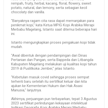
rempah, fruity, herbal, kacang, floral, flowery, sweet
potato, natural, dan lemony, serta sebagian kecil
chocolaty dan vanilla.
"Banyaknya ragam cita rasa dapat memanjakan para
penikmat kopi," kata Ketua MPIG Kopi Arabika Merapi
Merbabu Magelang, Istanto saat ditemui beberapa hari
ini.
Istanto mengungkapkan proses pengakuan kopi tidak
mudah.
"Awal dibentuk dengan pendampingan dari Dinas
Pertanian dan Pangan, serta Bappeda dan Litbangda
Kabupaten Magelang melakukan uji kualitas kopi tahun
2019 di Puslitkoka Jember," jelas Istanto.
"Kebetulan masuk covid sehingga proses sempat
terhenti baru setelah itu sertifikat keluar dan kita
ajukan ke Kementerian Hukum dan Hak Asasi
Manusia," lanjutnya.
Akhirnya, perjuangan pun terbayarkan, tepat 3 Agustus
2023 sertifikat perlindungan kekayaan intelektual
Indikasi Geografis Kopi Arabika Merapi Merbabu