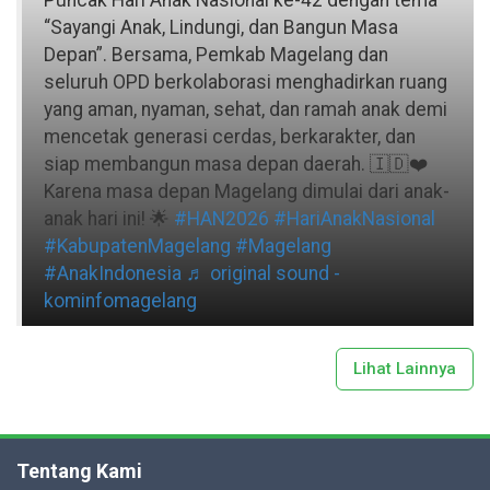
Puncak Hari Anak Nasional ke-42 dengan tema
“Sayangi Anak, Lindungi, dan Bangun Masa
Depan”. Bersama, Pemkab Magelang dan
seluruh OPD berkolaborasi menghadirkan ruang
yang aman, nyaman, sehat, dan ramah anak demi
mencetak generasi cerdas, berkarakter, dan
siap membangun masa depan daerah. 🇮🇩❤️
Karena masa depan Magelang dimulai dari anak-
anak hari ini! 🌟
#HAN2026
#HariAnakNasional
#KabupatenMagelang
#Magelang
#AnakIndonesia
♬ original sound -
kominfomagelang
Lihat Lainnya
Tentang Kami