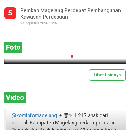
Pemkab Magelang Percepat Pembangunan
5
Kawasan Perdesaan
Seperempat Abad Perhelatan Festival
04 Agustus 2026 13:34
Lima Gunung XXV Kobarkan Semangat
Gotong Royong
Foto
2026-07-13 11:43:00
Lihat Lainnya
Video
@kominfomagelang
👧🧒✨ 1.217 anak dari
seluruh Kabupaten Magelang berkumpul dalam