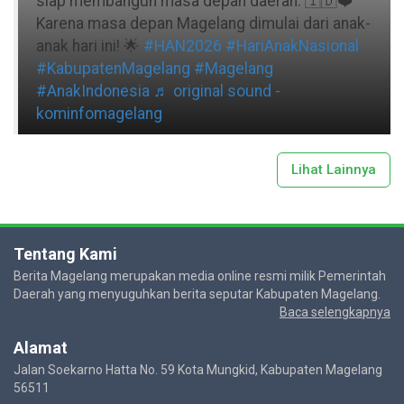
siap membangun masa depan daerah. 🇮🇩❤️
Karena masa depan Magelang dimulai dari anak-
anak hari ini! 🌟
#HAN2026
#HariAnakNasional
#KabupatenMagelang
#Magelang
#AnakIndonesia
♬ original sound -
kominfomagelang
Lihat Lainnya
Tentang Kami
Berita Magelang merupakan media online resmi milik Pemerintah
Daerah yang menyuguhkan berita seputar Kabupaten Magelang.
Baca selengkapnya
Alamat
Jalan Soekarno Hatta No. 59 Kota Mungkid, Kabupaten Magelang
56511