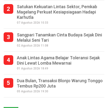
Satukan Kekuatan Lintas Sektor, Pemkab
2
Magelang Perkuat Kesiapsiagaan Hadapi
Karhutla
07 Agustus 2026 10:33
Sangpari Tanamkan Cinta Budaya Sejak Dini
3
Melalui Seni Tari
02 Agustus 2026 11:08
Anak Lintas Agama Belajar Toleransi Sejak
4
Dini Lewat Lomba Mewarnai
01 Agustus 2026 18:49
Dua Bulan, Transaksi Blonjo Warung Tonggo
5
Tembus Rp200 Juta
Seperempat Abad Perhelatan Festival
05 Agustus 2026 19:30
Lima Gunung XXV Kobarkan Semangat
Gotong Royong