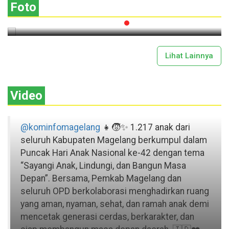
Foto
2026-07-13 11:43:00
Lihat Lainnya
Video
@kominfomagelang
👧🧒✨ 1.217 anak dari
seluruh Kabupaten Magelang berkumpul dalam
Puncak Hari Anak Nasional ke-42 dengan tema
“Sayangi Anak, Lindungi, dan Bangun Masa
Depan”. Bersama, Pemkab Magelang dan
seluruh OPD berkolaborasi menghadirkan ruang
yang aman, nyaman, sehat, dan ramah anak demi
mencetak generasi cerdas, berkarakter, dan