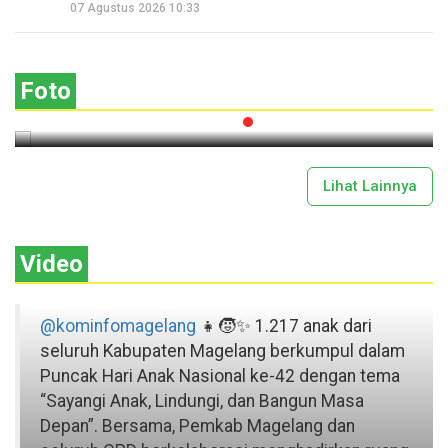
Seperempat Abad Perhelatan Festival
07 Agustus 2026 10:33
Lima Gunung XXV Kobarkan Semangat
Gotong Royong
Foto
2026-07-13 11:43:00
Lihat Lainnya
Video
@kominfomagelang
👧🧒✨ 1.217 anak dari
seluruh Kabupaten Magelang berkumpul dalam
Puncak Hari Anak Nasional ke-42 dengan tema
“Sayangi Anak, Lindungi, dan Bangun Masa
Depan”. Bersama, Pemkab Magelang dan