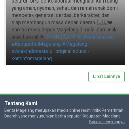
seluruh OPD berkolaborasi menghadirkan ruang
yang aman, nyaman, sehat, dan ramah anak demi
mencetak generasi cerdas, berkarakter, dan
siap membangun masa depan daerah. 🇮🇩❤️
Karena masa depan Magelang dimulai dari anak-
anak hari ini! 🌟
#HAN2026
#HariAnakNasional
#KabupatenMagelang
#Magelang
#AnakIndonesia
♬ original sound -
kominfomagelang
Lihat Lainnya
Tentang Kami
Berita Magelang merupakan media online resmi milik Pemerintah
Daerah yang menyuguhkan berita seputar Kabupaten Magelang.
Baca selengkapnya