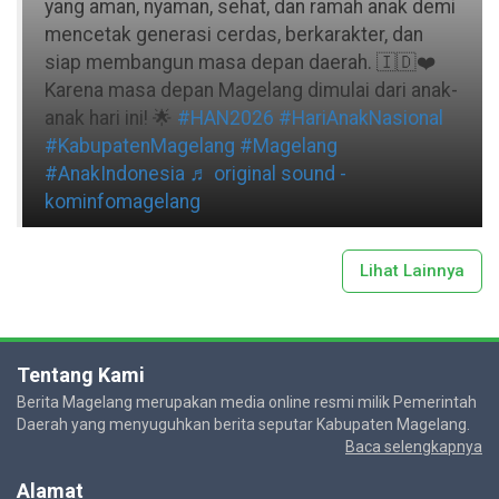
yang aman, nyaman, sehat, dan ramah anak demi
mencetak generasi cerdas, berkarakter, dan
siap membangun masa depan daerah. 🇮🇩❤️
Karena masa depan Magelang dimulai dari anak-
anak hari ini! 🌟
#HAN2026
#HariAnakNasional
#KabupatenMagelang
#Magelang
#AnakIndonesia
♬ original sound -
kominfomagelang
Lihat Lainnya
Tentang Kami
Berita Magelang merupakan media online resmi milik Pemerintah
Daerah yang menyuguhkan berita seputar Kabupaten Magelang.
Baca selengkapnya
Alamat