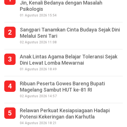
Jin, Kenali Bedanya dengan Masalah
Psikologis
01 Agustus 2026 15:54
Sangpari Tanamkan Cinta Budaya Sejak Dini
2
Melalui Seni Tari
02 Agustus 2026 11:08
Anak Lintas Agama Belajar Toleransi Sejak
3
Dini Lewat Lomba Mewarnai
01 Agustus 2026 18:49
Ribuan Peserta Gowes Bareng Bupati
4
Magelang Sambut HUT ke-81 RI
02 Agustus 2026 14:57
Relawan Perkuat Kesiapsiagaan Hadapi
5
Potensi Kekeringan dan Karhutla
Seperempat Abad Perhelatan Festival
04 Agustus 2026 18:21