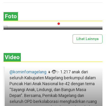
Lima Gunung XXV Kobarkan Semangat
Gotong Royong
Foto
2026-07-13 11:43:00
Lihat Lainnya
Video
@kominfomagelang
👧🧒✨ 1.217 anak dari
seluruh Kabupaten Magelang berkumpul dalam
Puncak Hari Anak Nasional ke-42 dengan tema
“Sayangi Anak, Lindungi, dan Bangun Masa
Depan”. Bersama, Pemkab Magelang dan
seluruh OPD berkolaborasi menghadirkan ruang