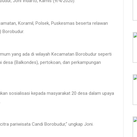
dur, Joni Indarto, Kamis (9/4/2020).
camatan, Koramil, Polsek, Puskesmas beserta relawan
) Borobudur.
 umum yang ada di wilayah Kecamatan Borobudur seperti
mi desa (Balkondes), pertokoan, dan perkampungan
kukan sosialisasi kepada masyarakat 20 desa dalam upaya
.
tra pariwisata Candi Borobudur," ungkap Joni.