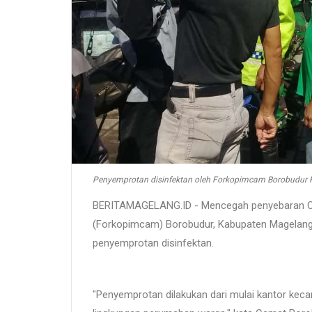
Penyemprotan disinfektan oleh Forkopimcam Borobudur
BERITAMAGELANG.ID - Mencegah penyebaran C
(Forkopimcam) Borobudur, Kabupaten Magelang 
penyemprotan disinfektan.
"Penyemprotan dilakukan dari mulai kantor kecam