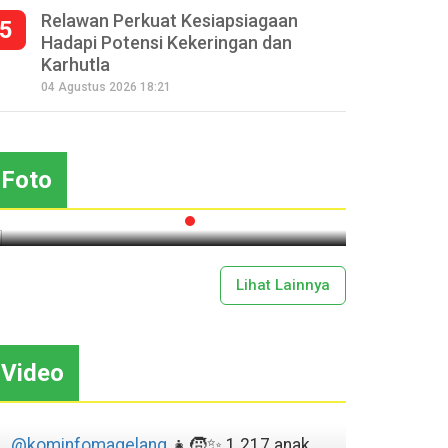
Relawan Perkuat Kesiapsiagaan
5
Hadapi Potensi Kekeringan dan
Karhutla
Seperempat Abad Perhelatan
04 Agustus 2026 18:21
Festival Lima Gunung XXV
Sapar
Kobarkan Semangat Gotong
Mas
Royong
Foto
2026-07-13 11:43:00
Lihat Lainnya
Video
@kominfomagelang
👧🧒✨ 1.217 anak