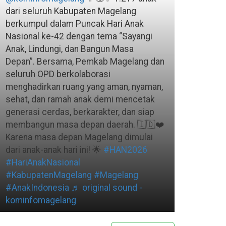
dari seluruh Kabupaten Magelang
berkumpul dalam Puncak Hari Anak
Nasional ke-42 dengan tema “Sayangi
Anak, Lindungi, dan Bangun Masa
Depan”. Bersama, Pemkab Magelang dan
seluruh OPD berkolaborasi
menghadirkan ruang yang aman, nyaman,
sehat, dan ramah anak demi mencetak
generasi cerdas, berkarakter, dan siap
membangun masa depan daerah. 🇮🇩❤️
Karena masa depan Magelang dimulai
dari anak-anak hari ini! 🌟
#HAN2026
#HariAnakNasional
#KabupatenMagelang
#Magelang
#AnakIndonesia
♬ original sound -
kominfomagelang