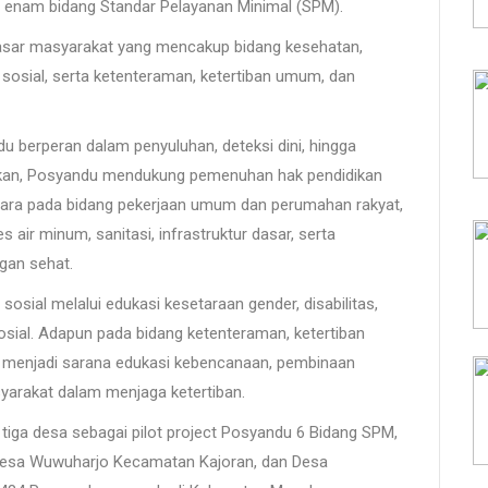
n enam bidang Standar Pelayanan Minimal (SPM).
dasar masyarakat yang mencakup bidang kesehatan,
sosial, serta ketenteraman, ketertiban umum, dan
u berperan dalam penyuluhan, deteksi dini, hingga
dikan, Posyandu mendukung pemenuhan hak pendidikan
entara pada bidang pekerjaan umum dan perumahan rakyat,
ir minum, sanitasi, infrastruktur dasar, serta
ngan sehat.
sosial melalui edukasi kesetaraan gender, disabilitas,
osial. Adapun pada bidang ketenteraman, ketertiban
 menjadi sarana edukasi kebencanaan, pembinaan
arakat dalam menjaga ketertiban.
tiga desa sebagai pilot project Posyandu 6 Bidang SPM,
Desa Wuwuharjo Kecamatan Kajoran, dan Desa