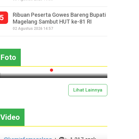
Ribuan Peserta Gowes Bareng Bupati
5
Magelang Sambut HUT ke-81 RI
Seperempat Abad Perhelatan
02 Agustus 2026 14:57
Festival Lima Gunung XXV
Sapar
Kobarkan Semangat Gotong
Mas
Royong
Foto
2026-07-13 11:43:00
Lihat Lainnya
Video