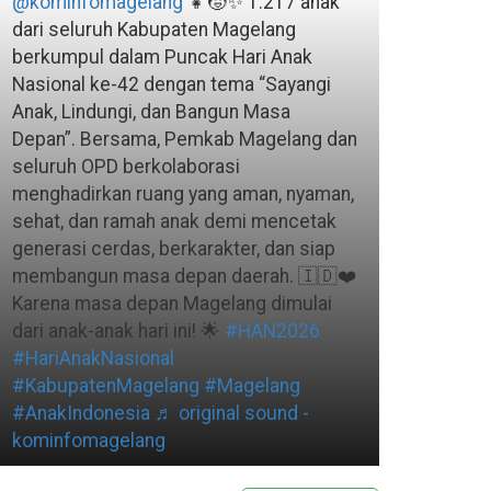
@kominfomagelang
👧🧒✨ 1.217 anak
dari seluruh Kabupaten Magelang
berkumpul dalam Puncak Hari Anak
Nasional ke-42 dengan tema “Sayangi
Anak, Lindungi, dan Bangun Masa
Depan”. Bersama, Pemkab Magelang dan
seluruh OPD berkolaborasi
menghadirkan ruang yang aman, nyaman,
sehat, dan ramah anak demi mencetak
generasi cerdas, berkarakter, dan siap
membangun masa depan daerah. 🇮🇩❤️
Karena masa depan Magelang dimulai
dari anak-anak hari ini! 🌟
#HAN2026
#HariAnakNasional
#KabupatenMagelang
#Magelang
#AnakIndonesia
♬ original sound -
kominfomagelang