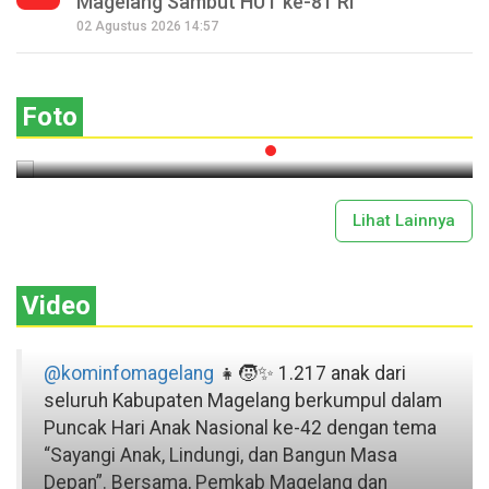
Magelang Sambut HUT ke-81 RI
Seperempat Abad Perhelatan Festival
02 Agustus 2026 14:57
Lima Gunung XXV Kobarkan Semangat
Gotong Royong
Foto
2026-07-13 11:43:00
Lihat Lainnya
Video
@kominfomagelang
👧🧒✨ 1.217 anak dari
seluruh Kabupaten Magelang berkumpul dalam
Puncak Hari Anak Nasional ke-42 dengan tema
“Sayangi Anak, Lindungi, dan Bangun Masa
Depan”. Bersama, Pemkab Magelang dan