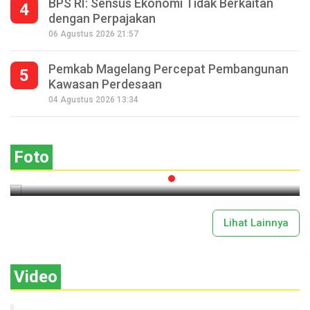
BPS RI: Sensus Ekonomi Tidak Berkaitan
4
dengan Perpajakan
06 Agustus 2026 21:57
Pemkab Magelang Percepat Pembangunan
5
Kawasan Perdesaan
Seperempat Abad Perhelatan Festival
04 Agustus 2026 13:34
Lima Gunung XXV Kobarkan Semangat
Gotong Royong
Foto
2026-07-13 11:43:00
Lihat Lainnya
Video