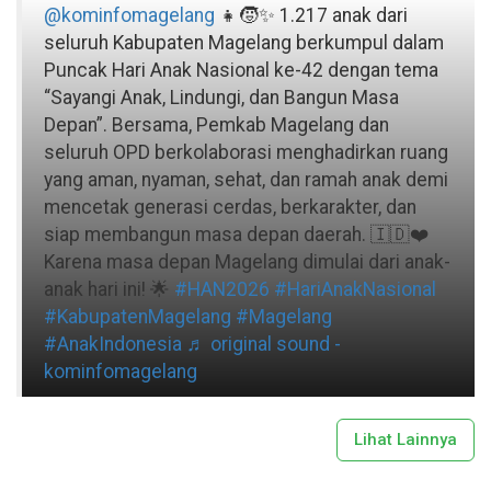
@kominfomagelang
👧🧒✨ 1.217 anak dari
seluruh Kabupaten Magelang berkumpul dalam
Puncak Hari Anak Nasional ke-42 dengan tema
“Sayangi Anak, Lindungi, dan Bangun Masa
Depan”. Bersama, Pemkab Magelang dan
seluruh OPD berkolaborasi menghadirkan ruang
yang aman, nyaman, sehat, dan ramah anak demi
mencetak generasi cerdas, berkarakter, dan
siap membangun masa depan daerah. 🇮🇩❤️
Karena masa depan Magelang dimulai dari anak-
anak hari ini! 🌟
#HAN2026
#HariAnakNasional
#KabupatenMagelang
#Magelang
#AnakIndonesia
♬ original sound -
kominfomagelang
Lihat Lainnya