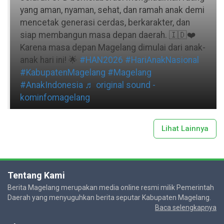
yang aman, nyaman, sehat, dan ramah anak demi
mencetak generasi cerdas, berkarakter, dan
siap membangun masa depan daerah. 🇮🇩❤️
Karena masa depan Magelang dimulai dari anak-
anak hari ini! 🌟
#HAN2026
#HariAnakNasional
#KabupatenMagelang
#Magelang
#AnakIndonesia
♬ original sound -
kominfomagelang
Lihat Lainnya
Tentang Kami
Berita Magelang merupakan media online resmi milik Pemerintah
Daerah yang menyuguhkan berita seputar Kabupaten Magelang.
Baca selengkapnya