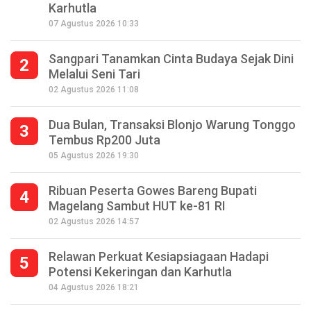
Karhutla
07 Agustus 2026 10:33
Sangpari Tanamkan Cinta Budaya Sejak Dini
2
Melalui Seni Tari
02 Agustus 2026 11:08
Dua Bulan, Transaksi Blonjo Warung Tonggo
3
Tembus Rp200 Juta
05 Agustus 2026 19:30
Ribuan Peserta Gowes Bareng Bupati
4
Magelang Sambut HUT ke-81 RI
02 Agustus 2026 14:57
Relawan Perkuat Kesiapsiagaan Hadapi
5
Potensi Kekeringan dan Karhutla
Seperempat Abad Perhelatan Festival
04 Agustus 2026 18:21
Lima Gunung XXV Kobarkan Semangat