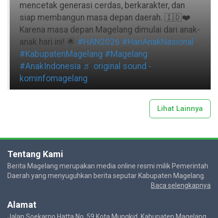
mencetak generasi cerdas, berkarakter, dan
siap membangun masa depan daerah. 🇮🇩❤️
Karena masa depan Magelang dimulai dari anak-
anak hari ini! 🌟
#HAN2026
#HariAnakNasional
#KabupatenMagelang
#Magelang
#AnakIndonesia
♬ original sound -
kominfomagelang
Lihat Lainnya
Tentang Kami
Berita Magelang merupakan media online resmi milik Pemerintah
Daerah yang menyuguhkan berita seputar Kabupaten Magelang.
Baca selengkapnya
Alamat
Jalan Soekarno Hatta No. 59 Kota Mungkid, Kabupaten Magelang