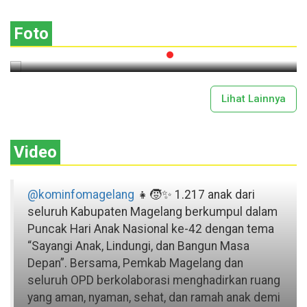
Gotong Royong
Foto
2026-07-13 11:43:00
Lihat Lainnya
Video
@kominfomagelang
👧🧒✨ 1.217 anak dari
seluruh Kabupaten Magelang berkumpul dalam
Puncak Hari Anak Nasional ke-42 dengan tema
“Sayangi Anak, Lindungi, dan Bangun Masa
Depan”. Bersama, Pemkab Magelang dan
seluruh OPD berkolaborasi menghadirkan ruang
yang aman, nyaman, sehat, dan ramah anak demi