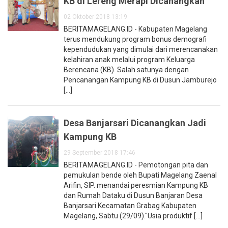
KB di Lereng Merapi Dicanangkan
02 Oktober 2018 13:19
BERITAMAGELANG.ID - Kabupaten Magelang
terus mendukung program bonus demografi
kependudukan yang dimulai dari merencanakan
kelahiran anak melalui program Keluarga
Berencana (KB). Salah satunya dengan
Pencanangan Kampung KB di Dusun Jamburejo
[...]
Desa Banjarsari Dicanangkan Jadi
Kampung KB
29 September 2018 17:46
BERITAMAGELANG.ID - Pemotongan pita dan
pemukulan bende oleh Bupati Magelang Zaenal
Arifin, SIP. menandai peresmian Kampung KB
dan Rumah Dataku di Dusun Banjaran Desa
Banjarsari Kecamatan Grabag Kabupaten
Magelang, Sabtu (29/09)."Usia produktif [...]