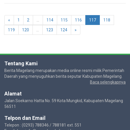
«
1
2
...
114
115
116
117
118
119
120
...
123
124
»
Tentang Kami
Berita Magelang merupakan media online resmi milik Pemerintah
Daerah yang menyuguhkan berita seputar Kabupaten Magelang.
Baca selengkapnya
Alamat
Jalan Soekarno Hatta No. 59 Kota Mungkid, Kabupaten Magelang
56511
Telpon dan Email
Telepon : (0293) 788346 / 788181 ext. 551