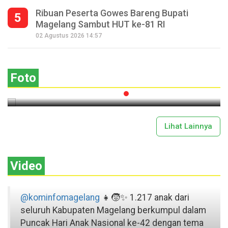
Ribuan Peserta Gowes Bareng Bupati
5
Magelang Sambut HUT ke-81 RI
Seperempat Abad Perhelatan Festival
02 Agustus 2026 14:57
Lima Gunung XXV Kobarkan Semangat
Gotong Royong
Foto
2026-07-13 11:43:00
Lihat Lainnya
Video
@kominfomagelang
👧🧒✨ 1.217 anak dari
seluruh Kabupaten Magelang berkumpul dalam
Puncak Hari Anak Nasional ke-42 dengan tema