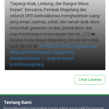
“Sayangi Anak, Lindungi, dan Bangun Masa
Depan”. Bersama, Pemkab Magelang dan
seluruh OPD berkolaborasi menghadirkan ruang
yang aman, nyaman, sehat, dan ramah anak demi
mencetak generasi cerdas, berkarakter, dan
siap membangun masa depan daerah. 🇮🇩❤️
Karena masa depan Magelang dimulai dari anak-
anak hari ini! 🌟
#HAN2026
#HariAnakNasional
#KabupatenMagelang
#Magelang
#AnakIndonesia
♬ original sound -
kominfomagelang
Lihat Lainnya
Tentang Kami
Berita Magelang merupakan media online resmi milik Pemerintah