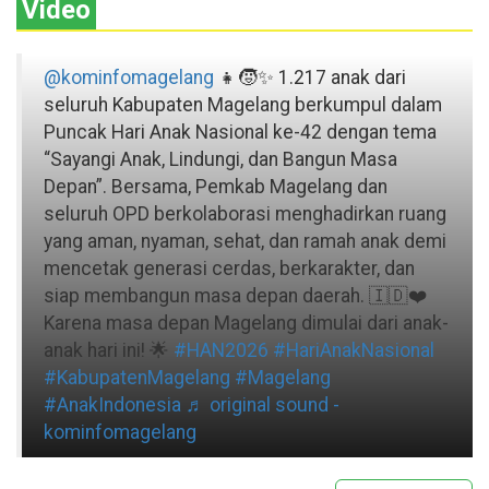
Video
@kominfomagelang
👧🧒✨ 1.217 anak dari
seluruh Kabupaten Magelang berkumpul dalam
Puncak Hari Anak Nasional ke-42 dengan tema
“Sayangi Anak, Lindungi, dan Bangun Masa
Depan”. Bersama, Pemkab Magelang dan
seluruh OPD berkolaborasi menghadirkan ruang
yang aman, nyaman, sehat, dan ramah anak demi
mencetak generasi cerdas, berkarakter, dan
siap membangun masa depan daerah. 🇮🇩❤️
Karena masa depan Magelang dimulai dari anak-
anak hari ini! 🌟
#HAN2026
#HariAnakNasional
#KabupatenMagelang
#Magelang
#AnakIndonesia
♬ original sound -
kominfomagelang