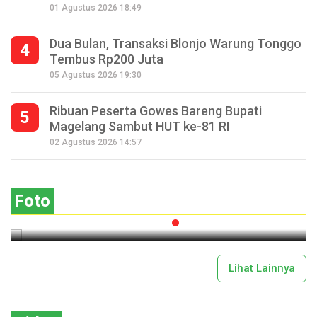
01 Agustus 2026 18:49
Dua Bulan, Transaksi Blonjo Warung Tonggo
4
Tembus Rp200 Juta
05 Agustus 2026 19:30
Ribuan Peserta Gowes Bareng Bupati
5
Magelang Sambut HUT ke-81 RI
Seperempat Abad Perhelatan Festival
02 Agustus 2026 14:57
Lima Gunung XXV Kobarkan Semangat
Gotong Royong
Foto
2026-07-13 11:43:00
Lihat Lainnya