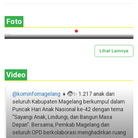
Lima Gunung XXV Kobarkan Semangat
Gotong Royong
Foto
2026-07-13 11:43:00
Lihat Lainnya
Video
@kominfomagelang
👧🧒✨ 1.217 anak dari
seluruh Kabupaten Magelang berkumpul dalam
Puncak Hari Anak Nasional ke-42 dengan tema
“Sayangi Anak, Lindungi, dan Bangun Masa
Depan”. Bersama, Pemkab Magelang dan
seluruh OPD berkolaborasi menghadirkan ruang