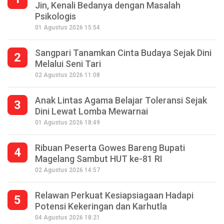
Jin, Kenali Bedanya dengan Masalah
Psikologis
01 Agustus 2026 15:54
Sangpari Tanamkan Cinta Budaya Sejak Dini
2
Melalui Seni Tari
02 Agustus 2026 11:08
Anak Lintas Agama Belajar Toleransi Sejak
3
Dini Lewat Lomba Mewarnai
01 Agustus 2026 18:49
Ribuan Peserta Gowes Bareng Bupati
4
Magelang Sambut HUT ke-81 RI
02 Agustus 2026 14:57
Relawan Perkuat Kesiapsiagaan Hadapi
5
Potensi Kekeringan dan Karhutla
Seperempat Abad Perhelatan Festival
04 Agustus 2026 18:21