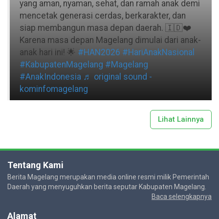
yang aman, nyaman, sehat, dan ramah anak demi
mencetak generasi cerdas, berkarakter, dan
siap membangun masa depan daerah. 🇮🇩❤️
Karena masa depan Magelang dimulai dari anak-
anak hari ini! 🌟
#HAN2026
#HariAnakNasional
#KabupatenMagelang
#Magelang
#AnakIndonesia
♬ original sound -
kominfomagelang
Lihat Lainnya
Tentang Kami
Berita Magelang merupakan media online resmi milik Pemerintah
Daerah yang menyuguhkan berita seputar Kabupaten Magelang.
Baca selengkapnya
Alamat