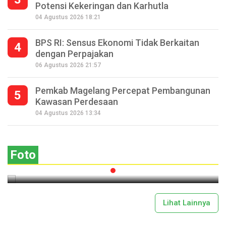
Potensi Kekeringan dan Karhutla
04 Agustus 2026 18:21
BPS RI: Sensus Ekonomi Tidak Berkaitan
4
dengan Perpajakan
06 Agustus 2026 21:57
Pemkab Magelang Percepat Pembangunan
5
Kawasan Perdesaan
Seperempat Abad Perhelatan Festival
04 Agustus 2026 13:34
Lima Gunung XXV Kobarkan Semangat
Gotong Royong
Foto
2026-07-13 11:43:00
Lihat Lainnya