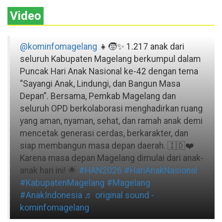
Video
@kominfomagelang
👧🧒✨ 1.217 anak dari
seluruh Kabupaten Magelang berkumpul dalam
Puncak Hari Anak Nasional ke-42 dengan tema
“Sayangi Anak, Lindungi, dan Bangun Masa
Depan”. Bersama, Pemkab Magelang dan
seluruh OPD berkolaborasi menghadirkan ruang
yang aman, nyaman, sehat, dan ramah anak demi
mencetak generasi cerdas, berkarakter, dan
siap membangun masa depan daerah. 🇮🇩❤️
Karena masa depan Magelang dimulai dari anak-
anak hari ini! 🌟
#HAN2026
#HariAnakNasional
#KabupatenMagelang
#Magelang
#AnakIndonesia
♬ original sound -
kominfomagelang