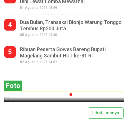
Dini Lewat Lomba Mewarnai
01 Agustus 2026 18:49
Dua Bulan, Transaksi Blonjo Warung Tonggo
4
Tembus Rp200 Juta
05 Agustus 2026 19:30
Ribuan Peserta Gowes Bareng Bupati
5
Magelang Sambut HUT ke-81 RI
Seperempat Abad Perhelatan Festival
02 Agustus 2026 14:57
Lima Gunung XXV Kobarkan Semangat
Gotong Royong
Foto
2026-07-13 11:43:00
Lihat Lainnya