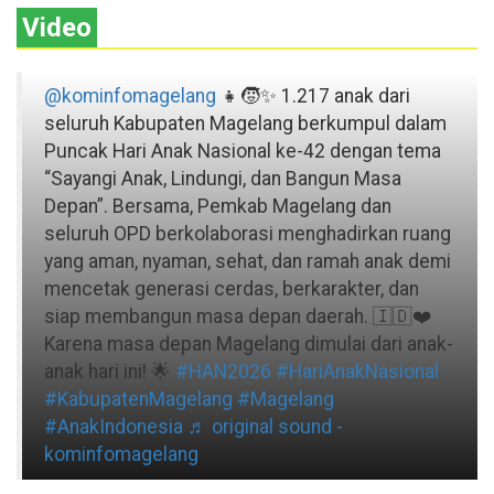
Video
@kominfomagelang
👧🧒✨ 1.217 anak dari
seluruh Kabupaten Magelang berkumpul dalam
Puncak Hari Anak Nasional ke-42 dengan tema
“Sayangi Anak, Lindungi, dan Bangun Masa
Depan”. Bersama, Pemkab Magelang dan
seluruh OPD berkolaborasi menghadirkan ruang
yang aman, nyaman, sehat, dan ramah anak demi
mencetak generasi cerdas, berkarakter, dan
siap membangun masa depan daerah. 🇮🇩❤️
Karena masa depan Magelang dimulai dari anak-
anak hari ini! 🌟
#HAN2026
#HariAnakNasional
#KabupatenMagelang
#Magelang
#AnakIndonesia
♬ original sound -
kominfomagelang