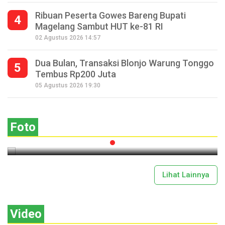
Ribuan Peserta Gowes Bareng Bupati
4
Magelang Sambut HUT ke-81 RI
02 Agustus 2026 14:57
Dua Bulan, Transaksi Blonjo Warung Tonggo
5
Tembus Rp200 Juta
Seperempat Abad Perhelatan Festival
05 Agustus 2026 19:30
Lima Gunung XXV Kobarkan Semangat
Gotong Royong
Foto
2026-07-13 11:43:00
Lihat Lainnya
Video