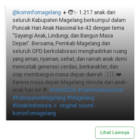
@kominfomagelang
👧🧒✨ 1.217 anak dari
seluruh Kabupaten Magelang berkumpul dalam
Puncak Hari Anak Nasional ke-42 dengan tema
“Sayangi Anak, Lindungi, dan Bangun Masa
Depan”. Bersama, Pemkab Magelang dan
seluruh OPD berkolaborasi menghadirkan ruang
yang aman, nyaman, sehat, dan ramah anak demi
mencetak generasi cerdas, berkarakter, dan
siap membangun masa depan daerah. 🇮🇩❤️
Karena masa depan Magelang dimulai dari anak-
anak hari ini! 🌟
#HAN2026
#HariAnakNasional
#KabupatenMagelang
#Magelang
#AnakIndonesia
♬ original sound -
kominfomagelang
Lihat Lainnya