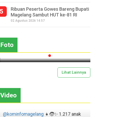
Ribuan Peserta Gowes Bareng Bupati
5
Magelang Sambut HUT ke-81 RI
Seperempat Abad Perhelatan
02 Agustus 2026 14:57
Festival Lima Gunung XXV
Sapar
Kobarkan Semangat Gotong
Mas
Royong
Foto
2026-07-13 11:43:00
Lihat Lainnya
Video
@kominfomagelang
👧🧒✨ 1.217 anak