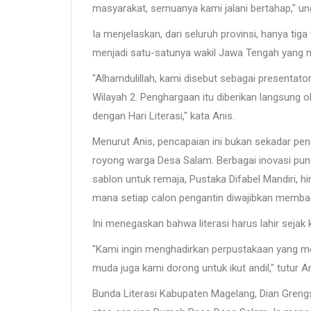
masyarakat, semuanya kami jalani bertahap," un
Ia menjelaskan, dari seluruh provinsi, hanya tig
menjadi satu-satunya wakil Jawa Tengah yang me
"Alhamdulillah, kami disebut sebagai presentat
Wilayah 2. Penghargaan itu diberikan langsung 
dengan Hari Literasi," kata Anis.
Menurut Anis, pencapaian ini bukan sekadar pen
royong warga Desa Salam. Berbagai inovasi pun m
sablon untuk remaja, Pustaka Difabel Mandiri, h
mana setiap calon pengantin diwajibkan memb
Ini menegaskan bahwa literasi harus lahir sejak 
"Kami ingin menghadirkan perpustakaan yang m
muda juga kami dorong untuk ikut andil," tutur An
Bunda Literasi Kabupaten Magelang, Dian Greng