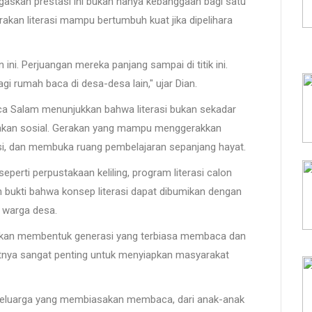
askan prestasi ini bukan hanya kebanggaan bagi satu
akan literasi mampu bertumbuh kuat jika dipelihara
ni. Perjuangan mereka panjang sampai di titik ini.
 rumah baca di desa-desa lain," ujar Dian.
ca Salam menunjukkan bahwa literasi bukan sekadar
rakan sosial. Gerakan yang mampu menggerakkan
vasi, dan membuka ruang pembelajaran sepanjang hayat.
eperti perpustakaan keliling, program literasi calon
h bukti bahwa konsep literasi dapat dibumikan dengan
n warga desa.
 akan membentuk generasi yang terbiasa membaca dan
utnya sangat penting untuk menyiapkan masyarakat
ri keluarga yang membiasakan membaca, dari anak-anak