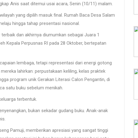
gkap Anis saat ditemui usai acara, Senin (10/11) malam.
a wilayah yang dipilih masuk final. Rumah Baca Desa Salam
laju hingga tahap presentasi nasional.
or terbaik dan akhirnya diumumkan sebagai Juara 1
oleh Kepala Perpusnas RI pada 28 Oktober, bertepatan
capaian lembaga, tetapi representasi dari energi gotong
ereka lahirkan: perpustakaan keliling, kelas praktek
ingga program unik Gerakan Literasi Calon Pengantin, di
aca satu buku sebelum menikah.
keluarga terbentuk.
enyenangkan, bukan sekadar gudang buku. Anak-anak
is.
seng Pamuji, memberikan apresiasi yang sangat tinggi