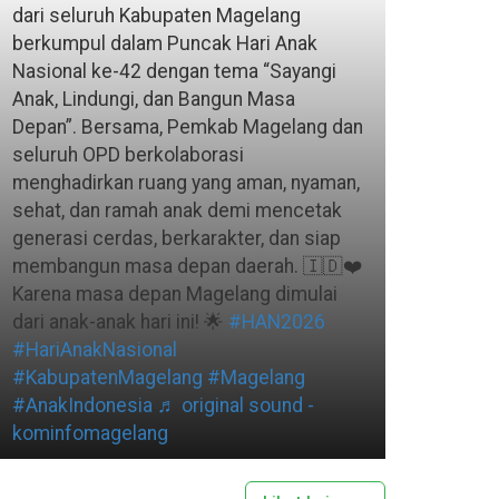
dari seluruh Kabupaten Magelang
berkumpul dalam Puncak Hari Anak
Nasional ke-42 dengan tema “Sayangi
Anak, Lindungi, dan Bangun Masa
Depan”. Bersama, Pemkab Magelang dan
seluruh OPD berkolaborasi
menghadirkan ruang yang aman, nyaman,
sehat, dan ramah anak demi mencetak
generasi cerdas, berkarakter, dan siap
membangun masa depan daerah. 🇮🇩❤️
Karena masa depan Magelang dimulai
dari anak-anak hari ini! 🌟
#HAN2026
#HariAnakNasional
#KabupatenMagelang
#Magelang
#AnakIndonesia
♬ original sound -
kominfomagelang