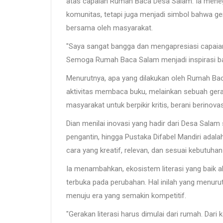
atas capaian Rumah Baca Desa Salam. Ia meneg
komunitas, tetapi juga menjadi simbol bahwa ger
bersama oleh masyarakat.
"Saya sangat bangga dan mengapresiasi capaian i
Semoga Rumah Baca Salam menjadi inspirasi bagi
Menurutnya, apa yang dilakukan oleh Rumah Ba
aktivitas membaca buku, melainkan sebuah ge
masyarakat untuk berpikir kritis, berani berino
Dian menilai inovasi yang hadir dari Desa Salam s
pengantin, hingga Pustaka Difabel Mandiri adala
cara yang kreatif, relevan, dan sesuai kebutuha
Ia menambahkan, ekosistem literasi yang baik
terbuka pada perubahan. Hal inilah yang menur
menuju era yang semakin kompetitif.
"Gerakan literasi harus dimulai dari rumah. Da