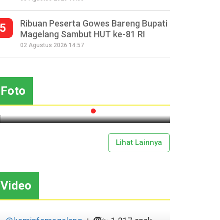
Ribuan Peserta Gowes Bareng Bupati
5
Magelang Sambut HUT ke-81 RI
Seperempat Abad Perhelatan
02 Agustus 2026 14:57
Festival Lima Gunung XXV
Sapar
Kobarkan Semangat Gotong
Mas
Royong
Foto
2026-07-13 11:43:00
Lihat Lainnya
Video