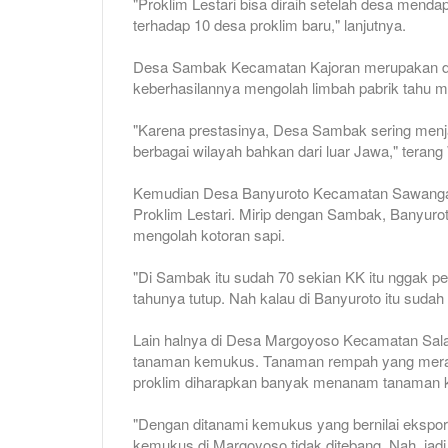
"Proklim Lestari bisa diraih setelah desa men
terhadap 10 desa proklim baru," lanjutnya.
Desa Sambak Kecamatan Kajoran merupakan des
keberhasilannya mengolah limbah pabrik tahu m
"Karena prestasinya, Desa Sambak sering menjad
berbagai wilayah bahkan dari luar Jawa," terang
Kemudian Desa Banyuroto Kecamatan Sawangan
Proklim Lestari. Mirip dengan Sambak, Banyuro
mengolah kotoran sapi.
"Di Sambak itu sudah 70 sekian KK itu nggak per
tahunya tutup. Nah kalau di Banyuroto itu sudah 
Lain halnya di Desa Margoyoso Kecamatan Sa
tanaman kemukus. Tanaman rempah yang meramb
proklim diharapkan banyak menanam tanaman k
"Dengan ditanami kemukus yang bernilai ekspor
kemukus di Margoyoso tidak ditebang. Nah, jadi