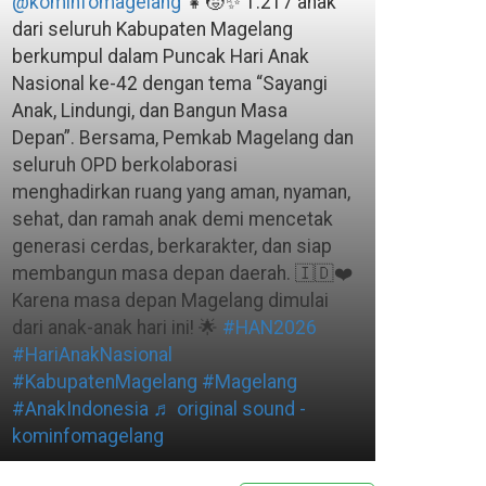
@kominfomagelang
👧🧒✨ 1.217 anak
dari seluruh Kabupaten Magelang
berkumpul dalam Puncak Hari Anak
Nasional ke-42 dengan tema “Sayangi
Anak, Lindungi, dan Bangun Masa
Depan”. Bersama, Pemkab Magelang dan
seluruh OPD berkolaborasi
menghadirkan ruang yang aman, nyaman,
sehat, dan ramah anak demi mencetak
generasi cerdas, berkarakter, dan siap
membangun masa depan daerah. 🇮🇩❤️
Karena masa depan Magelang dimulai
dari anak-anak hari ini! 🌟
#HAN2026
#HariAnakNasional
#KabupatenMagelang
#Magelang
#AnakIndonesia
♬ original sound -
kominfomagelang