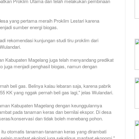
dapatkan Proklim Utama dan telah melakukan pembinaan
a yang pertama meraih Proklim Lestari karena
enjadi sumber energi biogas.
i rekomendasi kunjungan studi tiru proklim dari
 Wulandari.
 Kabupaten Magelang juga telah menyandang predikat
to juga menjadi penghasil biogas, namun dengan
nah beli gas. Belinya kalau lebaran saja, karena pabrik
55 KK yang nggak pernah beli gas lagi," jelas Wulandari.
laman Kabupaten Magelang dengan keunggulannya
at pada tanaman keras dan bernilai ekspor. Di desa
eras/konservasi dan tidak boleh menebang pohon.
 itu otomatis tanaman-tanaman keras yang dirambati
 selain manfaat ekologi juga sekaligus manfaat ekonomi,"