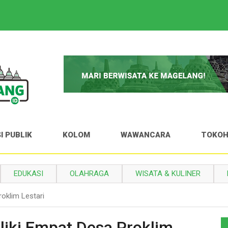
I PUBLIK
KOLOM
WAWANCARA
TOKO
EDUKASI
OLAHRAGA
WISATA & KULINER
oklim Lestari
iki Empat Desa Proklim