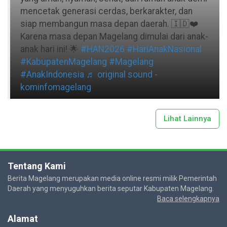
mencetak generasi cerdas, berkarakter, dan
siap membangun masa depan daerah. 🇮🇩❤️
Karena masa depan Magelang dimulai dari anak-
anak hari ini! 🌟
#HAN2026
#HariAnakNasional
#KabupatenMagelang
#Magelang
#AnakIndonesia
♬ original sound -
kominfomagelang
Lihat Lainnya
Tentang Kami
Berita Magelang merupakan media online resmi milik Pemerintah
Daerah yang menyuguhkan berita seputar Kabupaten Magelang.
Baca selengkapnya
Alamat