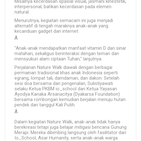
Misalnya kecerdasan spasial visual, jasmani kinestetik,
interpersonal, bahkan kecerdasan pada elemen
natural.
Menurutnya, kegiatan semacam ini juga menjadi
alternatif di tengah maraknya anak-anak yang
kecanduan gadget dan internet.
Â
"Anak-anak mendapatkan manfaat vitamin D dari sinar
matahari, sekaligus berinteraksi dengan teman dan
mensyukuri alam ciptaan Tuhan," lanjutnya.
Perjalanan Nature Walk diawali dengan berbagai
permainan tradisional khas anak Indonesia seperti
egrang, lompat tali, damdaman, dan dakon. Setelah
sesi doa bersama dan pengenalan, Sulistiyawati
selaku Ketua PKBM io_school dan Ketua Yayasan
Ayodya Kanaka Arsanacitya (Dyakarsa Foundation)
bersama rombongan kemudian berjalan menuju hutan
pendek dan tanggul Kali Putih.
Â
Dalam kegiatan Nature Walk, anak-anak tidak hanya
berekreasi tetapi juga belajar mitigasi bencana Gunung
Merapi. Mereka dibimbing langsung oleh fasilitator dari
Io_School, Asar Humanity, serta anak-anak warga