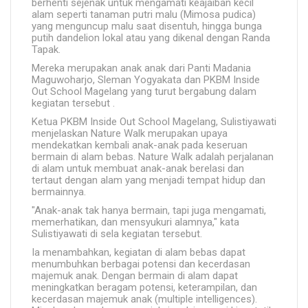
berhenti sejenak untuk mengamati keajaiban kecil
alam seperti tanaman putri malu (Mimosa pudica)
yang menguncup malu saat disentuh, hingga bunga
putih dandelion lokal atau yang dikenal dengan Randa
Tapak.
Mereka merupakan anak anak dari Panti Madania
Maguwoharjo, Sleman Yogyakata dan PKBM Inside
Out School Magelang yang turut bergabung dalam
kegiatan tersebut .
Ketua PKBM Inside Out School Magelang, Sulistiyawati
menjelaskan Nature Walk merupakan upaya
mendekatkan kembali anak-anak pada keseruan
bermain di alam bebas. Nature Walk adalah perjalanan
di alam untuk membuat anak-anak berelasi dan
tertaut dengan alam yang menjadi tempat hidup dan
bermainnya.
"Anak-anak tak hanya bermain, tapi juga mengamati,
memerhatikan, dan mensyukuri alamnya," kata
Sulistiyawati di sela kegiatan tersebut.
Ia menambahkan, kegiatan di alam bebas dapat
menumbuhkan berbagai potensi dan kecerdasan
majemuk anak. Dengan bermain di alam dapat
meningkatkan beragam potensi, keterampilan, dan
kecerdasan majemuk anak (multiple intelligences).