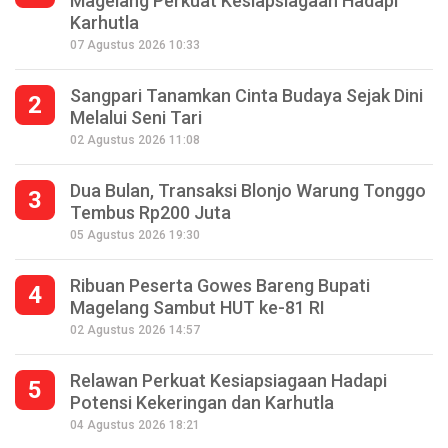
Magelang Perkuat Kesiapsiagaan Hadapi
Karhutla
07 Agustus 2026 10:33
Sangpari Tanamkan Cinta Budaya Sejak Dini
2
Melalui Seni Tari
02 Agustus 2026 11:08
Dua Bulan, Transaksi Blonjo Warung Tonggo
3
Tembus Rp200 Juta
05 Agustus 2026 19:30
Ribuan Peserta Gowes Bareng Bupati
4
Magelang Sambut HUT ke-81 RI
02 Agustus 2026 14:57
Relawan Perkuat Kesiapsiagaan Hadapi
5
Potensi Kekeringan dan Karhutla
Seperempat Abad Perhelatan Festival
04 Agustus 2026 18:21