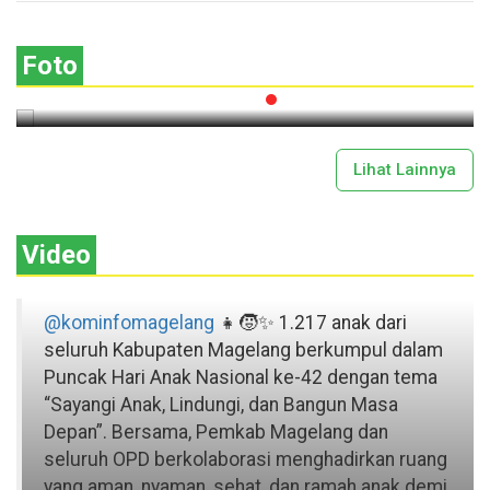
Lima Gunung XXV Kobarkan Semangat
Gotong Royong
Foto
2026-07-13 11:43:00
Lihat Lainnya
Video
@kominfomagelang
👧🧒✨ 1.217 anak dari
seluruh Kabupaten Magelang berkumpul dalam
Puncak Hari Anak Nasional ke-42 dengan tema
“Sayangi Anak, Lindungi, dan Bangun Masa
Depan”. Bersama, Pemkab Magelang dan
seluruh OPD berkolaborasi menghadirkan ruang
yang aman, nyaman, sehat, dan ramah anak demi