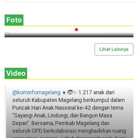
Lima Gunung XXV Kobarkan Semangat
Gotong Royong
Foto
2026-07-13 11:43:00
Lihat Lainnya
Video
@kominfomagelang
👧🧒✨ 1.217 anak dari
seluruh Kabupaten Magelang berkumpul dalam
Puncak Hari Anak Nasional ke-42 dengan tema
“Sayangi Anak, Lindungi, dan Bangun Masa
Depan”. Bersama, Pemkab Magelang dan
seluruh OPD berkolaborasi menghadirkan ruang