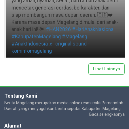
yang aman, nyaman, sehat, dan ramah anak demi
mencetak generasi cerdas, berkarakter, dan
siap membangun masa depan daerah. 🇮🇩❤️
Karena masa depan Magelang dimulai dari anak-
anak hari ini! 🌟
#HAN2026
#HariAnakNasional
#KabupatenMagelang
#Magelang
#AnakIndonesia
♬ original sound -
kominfomagelang
Lihat Lainnya
Tentang Kami
Berita Magelang merupakan media online resmi milik Pemerintah
Daerah yang menyuguhkan berita seputar Kabupaten Magelang.
Baca selengkapnya
Alamat