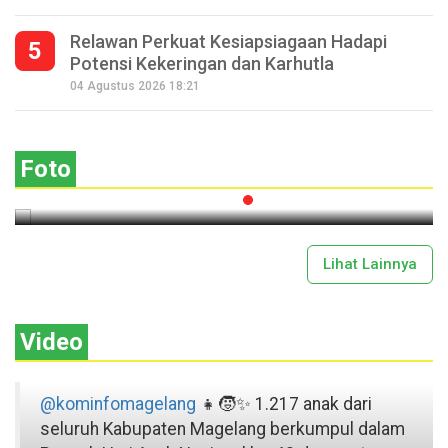
Relawan Perkuat Kesiapsiagaan Hadapi
5
Potensi Kekeringan dan Karhutla
Seperempat Abad Perhelatan Festival
04 Agustus 2026 18:21
Lima Gunung XXV Kobarkan Semangat
Gotong Royong
Foto
2026-07-13 11:43:00
Lihat Lainnya
Video
@kominfomagelang
👧🧒✨ 1.217 anak dari
seluruh Kabupaten Magelang berkumpul dalam