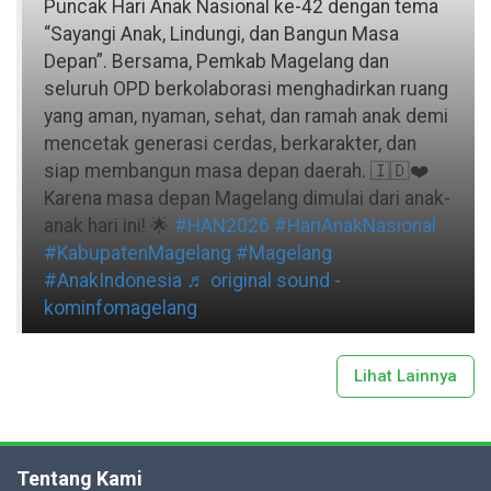
Puncak Hari Anak Nasional ke-42 dengan tema
“Sayangi Anak, Lindungi, dan Bangun Masa
Depan”. Bersama, Pemkab Magelang dan
seluruh OPD berkolaborasi menghadirkan ruang
yang aman, nyaman, sehat, dan ramah anak demi
mencetak generasi cerdas, berkarakter, dan
siap membangun masa depan daerah. 🇮🇩❤️
Karena masa depan Magelang dimulai dari anak-
anak hari ini! 🌟
#HAN2026
#HariAnakNasional
#KabupatenMagelang
#Magelang
#AnakIndonesia
♬ original sound -
kominfomagelang
Lihat Lainnya
Tentang Kami