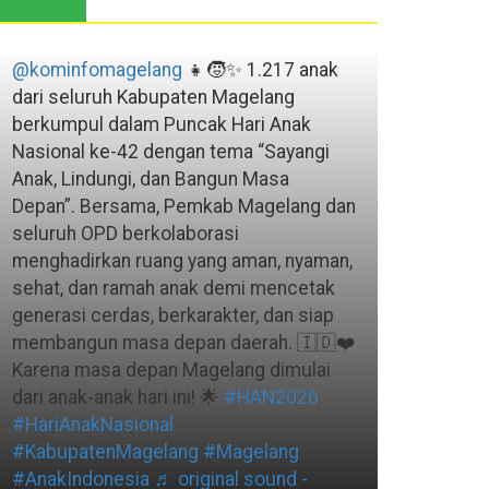
@kominfomagelang
👧🧒✨ 1.217 anak
dari seluruh Kabupaten Magelang
berkumpul dalam Puncak Hari Anak
Nasional ke-42 dengan tema “Sayangi
Anak, Lindungi, dan Bangun Masa
Depan”. Bersama, Pemkab Magelang dan
seluruh OPD berkolaborasi
menghadirkan ruang yang aman, nyaman,
sehat, dan ramah anak demi mencetak
generasi cerdas, berkarakter, dan siap
membangun masa depan daerah. 🇮🇩❤️
Karena masa depan Magelang dimulai
dari anak-anak hari ini! 🌟
#HAN2026
#HariAnakNasional
#KabupatenMagelang
#Magelang
#AnakIndonesia
♬ original sound -