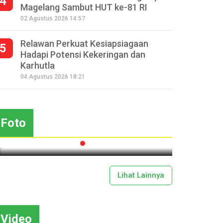
4
Magelang Sambut HUT ke-81 RI
02 Agustus 2026 14:57
Relawan Perkuat Kesiapsiagaan
5
Hadapi Potensi Kekeringan dan
Karhutla
Seperempat Abad Perhelatan
04 Agustus 2026 18:21
Festival Lima Gunung XXV
Kobarkan Semangat Gotong
Royong
Foto
2026-07-13 11:43:00
Lihat Lainnya
Video