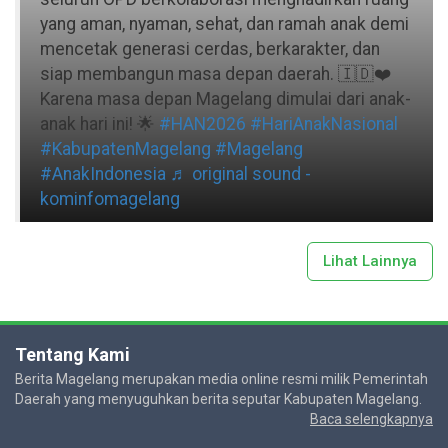
yang aman, nyaman, sehat, dan ramah anak demi
mencetak generasi cerdas, berkarakter, dan
siap membangun masa depan daerah. 🇮🇩❤️
Karena masa depan Magelang dimulai dari anak-
anak hari ini! 🌟
#HAN2026
#HariAnakNasional
#KabupatenMagelang
#Magelang
#AnakIndonesia
♬ original sound -
kominfomagelang
Lihat Lainnya
Tentang Kami
Berita Magelang merupakan media online resmi milik Pemerintah
Daerah yang menyuguhkan berita seputar Kabupaten Magelang.
Baca selengkapnya