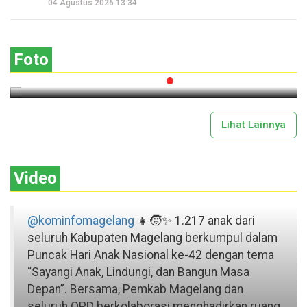
Seperempat Abad Perhelatan Festival
04 Agustus 2026 13:34
Lima Gunung XXV Kobarkan Semangat
Gotong Royong
Foto
2026-07-13 11:43:00
Lihat Lainnya
Video
@kominfomagelang
👧🧒✨ 1.217 anak dari
seluruh Kabupaten Magelang berkumpul dalam
Puncak Hari Anak Nasional ke-42 dengan tema
“Sayangi Anak, Lindungi, dan Bangun Masa
Depan”. Bersama, Pemkab Magelang dan
seluruh OPD berkolaborasi menghadirkan ruang