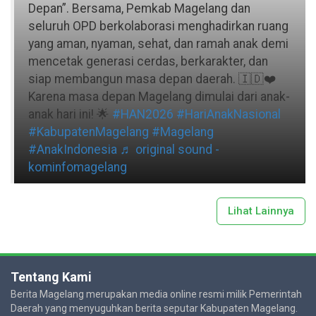
Depan”. Bersama, Pemkab Magelang dan
seluruh OPD berkolaborasi menghadirkan ruang
yang aman, nyaman, sehat, dan ramah anak demi
mencetak generasi cerdas, berkarakter, dan
siap membangun masa depan daerah. 🇮🇩❤️
Karena masa depan Magelang dimulai dari anak-
anak hari ini! 🌟
#HAN2026
#HariAnakNasional
#KabupatenMagelang
#Magelang
#AnakIndonesia
♬ original sound -
kominfomagelang
Lihat Lainnya
Tentang Kami
Berita Magelang merupakan media online resmi milik Pemerintah
Daerah yang menyuguhkan berita seputar Kabupaten Magelang.