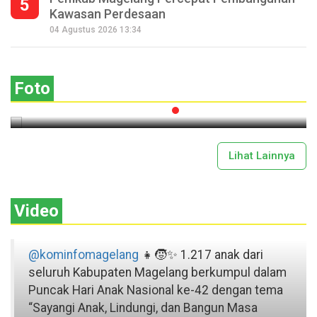
5
Kawasan Perdesaan
Seperempat Abad Perhelatan Festival
04 Agustus 2026 13:34
Lima Gunung XXV Kobarkan Semangat
Gotong Royong
Foto
2026-07-13 11:43:00
Lihat Lainnya
Video
@kominfomagelang
👧🧒✨ 1.217 anak dari
seluruh Kabupaten Magelang berkumpul dalam
Puncak Hari Anak Nasional ke-42 dengan tema
“Sayangi Anak, Lindungi, dan Bangun Masa