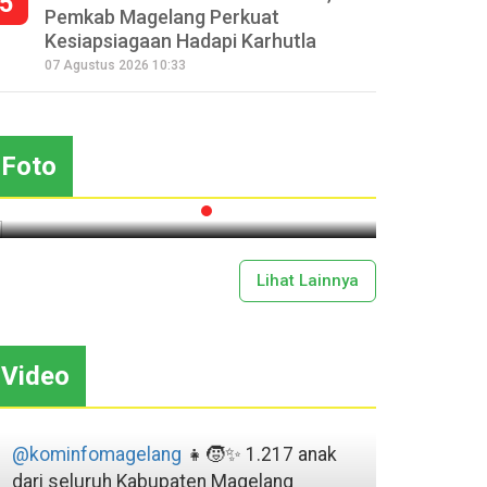
5
Pemkab Magelang Perkuat
Kesiapsiagaan Hadapi Karhutla
Seperempat Abad Perhelatan
07 Agustus 2026 10:33
Festival Lima Gunung XXV
Sapar
Kobarkan Semangat Gotong
Mas
Royong
Foto
2026-07-13 11:43:00
Lihat Lainnya
Video
@kominfomagelang
👧🧒✨ 1.217 anak
dari seluruh Kabupaten Magelang