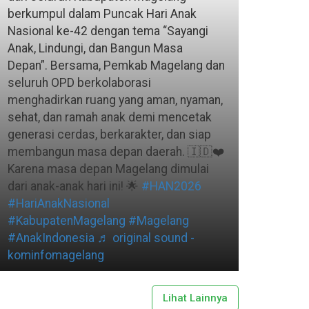
berkumpul dalam Puncak Hari Anak
Nasional ke-42 dengan tema “Sayangi
Anak, Lindungi, dan Bangun Masa
Depan”. Bersama, Pemkab Magelang dan
seluruh OPD berkolaborasi
menghadirkan ruang yang aman, nyaman,
sehat, dan ramah anak demi mencetak
generasi cerdas, berkarakter, dan siap
membangun masa depan daerah. 🇮🇩❤️
Karena masa depan Magelang dimulai
dari anak-anak hari ini! 🌟
#HAN2026
#HariAnakNasional
#KabupatenMagelang
#Magelang
#AnakIndonesia
♬ original sound -
kominfomagelang
Lihat Lainnya