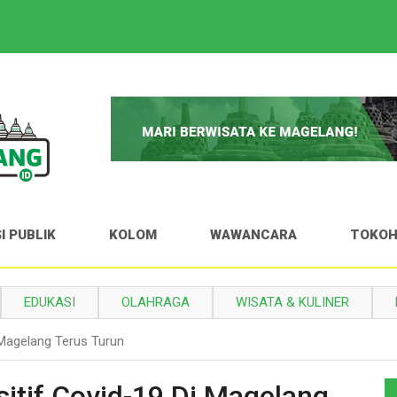
I PUBLIK
KOLOM
WAWANCARA
TOKO
EDUKASI
OLAHRAGA
WISATA & KULINER
 Magelang Terus Turun
itif Covid-19 Di Magelang