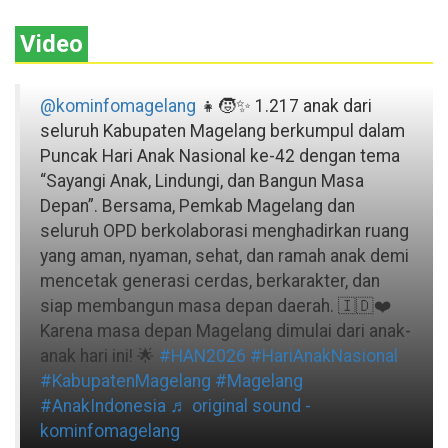
Video
@kominfomagelang
👧🧒✨ 1.217 anak dari
seluruh Kabupaten Magelang berkumpul dalam
Puncak Hari Anak Nasional ke-42 dengan tema
“Sayangi Anak, Lindungi, dan Bangun Masa
Depan”. Bersama, Pemkab Magelang dan
seluruh OPD berkolaborasi menghadirkan ruang
yang aman, nyaman, sehat, dan ramah anak demi
mencetak generasi cerdas, berkarakter, dan
siap membangun masa depan daerah. 🇮🇩❤️
Karena masa depan Magelang dimulai dari anak-
anak hari ini! 🌟
#HAN2026
#HariAnakNasional
#KabupatenMagelang
#Magelang
#AnakIndonesia
♬ original sound -
kominfomagelang