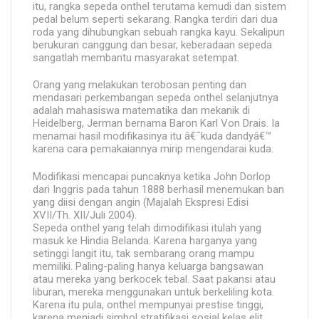
itu, rangka sepeda onthel terutama kemudi dan sistem
pedal belum seperti sekarang. Rangka terdiri dari dua
roda yang dihubungkan sebuah rangka kayu. Sekalipun
berukuran canggung dan besar, keberadaan sepeda
sangatlah membantu masyarakat setempat.
Orang yang melakukan terobosan penting dan
mendasari perkembangan sepeda onthel selanjutnya
adalah mahasiswa matematika dan mekanik di
Heidelberg, Jerman bernama Baron Karl Von Drais. Ia
menamai hasil modifikasinya itu â€˜kuda dandyâ€™
karena cara pemakaiannya mirip mengendarai kuda.
Modifikasi mencapai puncaknya ketika John Dorlop
dari Inggris pada tahun 1888 berhasil menemukan ban
yang diisi dengan angin (Majalah Ekspresi Edisi
XVII/Th. XII/Juli 2004).
Sepeda onthel yang telah dimodifikasi itulah yang
masuk ke Hindia Belanda. Karena harganya yang
setinggi langit itu, tak sembarang orang mampu
memiliki. Paling-paling hanya keluarga bangsawan
atau mereka yang berkocek tebal. Saat pakansi atau
liburan, mereka menggunakan untuk berkeliling kota.
Karena itu pula, onthel mempunyai prestise tinggi,
karena menjadi simbol stratifikasi sosial kelas elit.