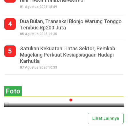
Dini Lewat Lomba Mewarnai
01 Agustus 2026 18:49
Dua Bulan, Transaksi Blonjo Warung Tonggo
4
Tembus Rp200 Juta
05 Agustus 2026 19:30
Satukan Kekuatan Lintas Sektor, Pemkab
5
Magelang Perkuat Kesiapsiagaan Hadapi
Karhutla
ival
Saparan Mantran, Wujud Syukur
07 Agustus 2026 10:33
ngat
Masyarakat Petani Lereng Gunung
Andong
Foto
2026-07-29 18:51:00
Lihat Lainnya