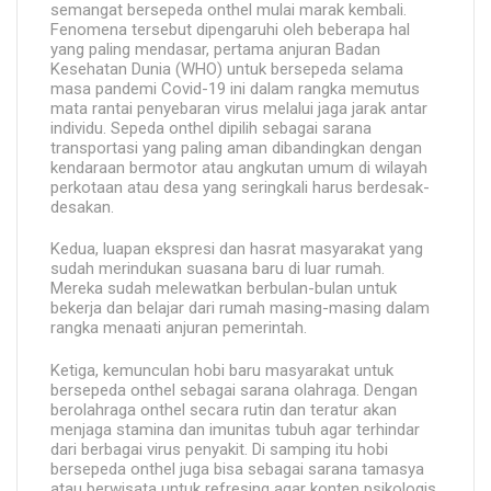
semangat bersepeda onthel mulai marak kembali.
Fenomena tersebut dipengaruhi oleh beberapa hal
yang paling mendasar, pertama anjuran Badan
Kesehatan Dunia (WHO) untuk bersepeda selama
masa pandemi Covid-19 ini dalam rangka memutus
mata rantai penyebaran virus melalui jaga jarak antar
individu. Sepeda onthel dipilih sebagai sarana
transportasi yang paling aman dibandingkan dengan
kendaraan bermotor atau angkutan umum di wilayah
perkotaan atau desa yang seringkali harus berdesak-
desakan.
Kedua, luapan ekspresi dan hasrat masyarakat yang
sudah merindukan suasana baru di luar rumah.
Mereka sudah melewatkan berbulan-bulan untuk
bekerja dan belajar dari rumah masing-masing dalam
rangka menaati anjuran pemerintah.
Ketiga, kemunculan hobi baru masyarakat untuk
bersepeda onthel sebagai sarana olahraga. Dengan
berolahraga onthel secara rutin dan teratur akan
menjaga stamina dan imunitas tubuh agar terhindar
dari berbagai virus penyakit. Di samping itu hobi
bersepeda onthel juga bisa sebagai sarana tamasya
atau berwisata untuk refresing agar konten psikologis