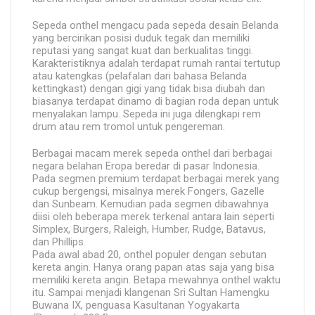
Sepeda onthel mengacu pada sepeda desain Belanda
yang bercirikan posisi duduk tegak dan memiliki
reputasi yang sangat kuat dan berkualitas tinggi.
Karakteristiknya adalah terdapat rumah rantai tertutup
atau katengkas (pelafalan dari bahasa Belanda
kettingkast) dengan gigi yang tidak bisa diubah dan
biasanya terdapat dinamo di bagian roda depan untuk
menyalakan lampu. Sepeda ini juga dilengkapi rem
drum atau rem tromol untuk pengereman.
Berbagai macam merek sepeda onthel dari berbagai
negara belahan Eropa beredar di pasar Indonesia.
Pada segmen premium terdapat berbagai merek yang
cukup bergengsi, misalnya merek Fongers, Gazelle
dan Sunbeam. Kemudian pada segmen dibawahnya
diisi oleh beberapa merek terkenal antara lain seperti
Simplex, Burgers, Raleigh, Humber, Rudge, Batavus,
dan Phillips.
Pada awal abad 20, onthel populer dengan sebutan
kereta angin. Hanya orang papan atas saja yang bisa
memiliki kereta angin. Betapa mewahnya onthel waktu
itu. Sampai menjadi klangenan Sri Sultan Hamengku
Buwana IX, penguasa Kasultanan Yogyakarta