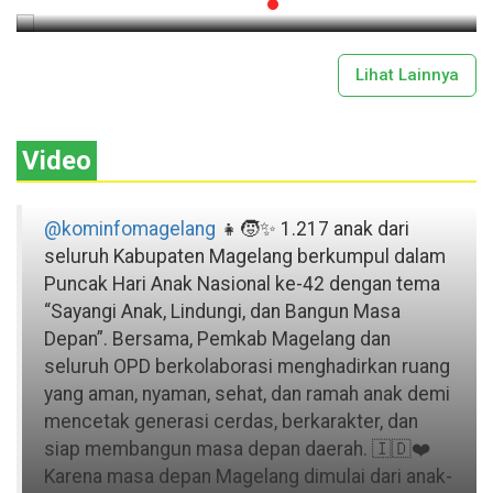
Lihat Lainnya
Video
@kominfomagelang
👧🧒✨ 1.217 anak dari
seluruh Kabupaten Magelang berkumpul dalam
Puncak Hari Anak Nasional ke-42 dengan tema
“Sayangi Anak, Lindungi, dan Bangun Masa
Depan”. Bersama, Pemkab Magelang dan
seluruh OPD berkolaborasi menghadirkan ruang
yang aman, nyaman, sehat, dan ramah anak demi
mencetak generasi cerdas, berkarakter, dan
siap membangun masa depan daerah. 🇮🇩❤️
Karena masa depan Magelang dimulai dari anak-