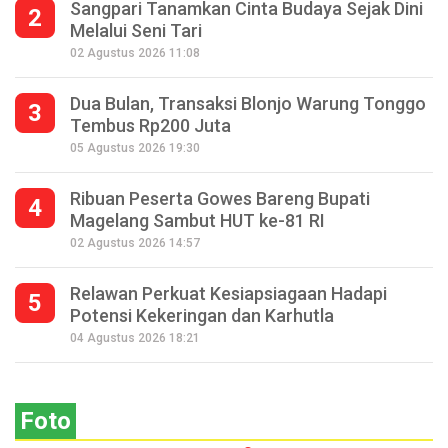
Sangpari Tanamkan Cinta Budaya Sejak Dini
2
Melalui Seni Tari
02 Agustus 2026 11:08
Dua Bulan, Transaksi Blonjo Warung Tonggo
3
Tembus Rp200 Juta
05 Agustus 2026 19:30
Ribuan Peserta Gowes Bareng Bupati
4
Magelang Sambut HUT ke-81 RI
02 Agustus 2026 14:57
Relawan Perkuat Kesiapsiagaan Hadapi
5
Potensi Kekeringan dan Karhutla
Seperempat Abad Perhelatan Festival
04 Agustus 2026 18:21
Lima Gunung XXV Kobarkan Semangat
Gotong Royong
Foto
2026-07-13 11:43:00