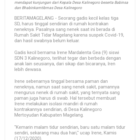
mendapat kunjungan dari Kepala Desa Kalinegoro beserta Babinsa
dan Bhabinkamtibmas Desa Kalinegoro
BERITAMAGELANG - Seorang gadis kecil kelas tiga
SD, harus tinggal sendirian di rumah kontrakan
neneknya. Pasalnya sang nenek saat ini berada di
Rumah Sakit Tidar Magelang karena suspek Covid-19,
dan hasil swabnya belum keluar.
Gadis kecil bernama Irene Mardalenta Gea (9) siswi
SDN 3 Kalinegoro, terlihat tegar dan berbeda dengan
anak lain seusianya, dari sikap dan bicaranya, Iren
lebih dewasa.
Irene sebenarnya tinggal bersama paman dan
neneknya, namun saat sang nenek sakit, pamannya
mengurus nenek di rumah sakit, yang ternyata sang
paman juga harus di swab. Hal tersebut membuat
Irene melakukan isolasi mandiri di rumah
kontrakannya sendirian, di Desa Kalinegoro
Mertoyudan Kabupaten Magelang.
"Kemarin malam tidur sendirian, baru satu malam tidur
sendiri, sekarang mau dua hari," ucap Irene, Kamis
(17/12/2020).