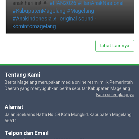
anak hari ini! 🌟
#HAN2026
#HariAnakNasional
#KabupatenMagelang
#Magelang
#AnakIndonesia
♬ original sound -
kominfomagelang
Lihat Lainnya
Tentang Kami
Berita Magelang merupakan media online resmi milik Pemerintah
Daerah yang menyuguhkan berita seputar Kabupaten Magelang.
Baca selengkapnya
Alamat
Jalan Soekarno Hatta No. 59 Kota Mungkid, Kabupaten Magelang
56511
Telpon dan Email