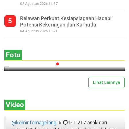
02 Agustus 2026 14:57
Relawan Perkuat Kesiapsiagaan Hadapi
5
Potensi Kekeringan dan Karhutla
Saparan Mantran, Wujud Syukur
04 Agustus 2026 18:21
Masyarakat Petani Lereng Gunung
Andong
Foto
2026-07-29 18:51:00
Lihat Lainnya
Video
@kominfomagelang
👧🧒✨ 1.217 anak dari