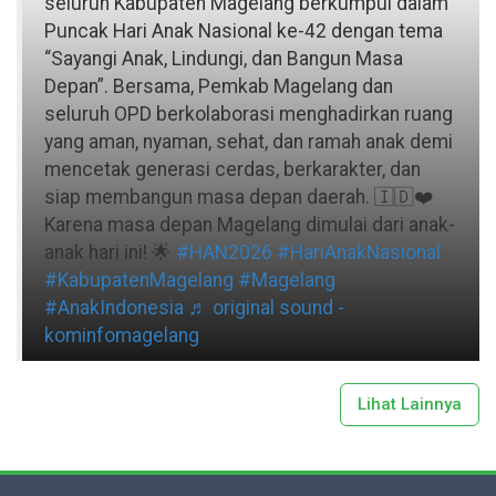
seluruh Kabupaten Magelang berkumpul dalam
Puncak Hari Anak Nasional ke-42 dengan tema
“Sayangi Anak, Lindungi, dan Bangun Masa
Depan”. Bersama, Pemkab Magelang dan
seluruh OPD berkolaborasi menghadirkan ruang
yang aman, nyaman, sehat, dan ramah anak demi
mencetak generasi cerdas, berkarakter, dan
siap membangun masa depan daerah. 🇮🇩❤️
Karena masa depan Magelang dimulai dari anak-
anak hari ini! 🌟
#HAN2026
#HariAnakNasional
#KabupatenMagelang
#Magelang
#AnakIndonesia
♬ original sound -
kominfomagelang
Lihat Lainnya